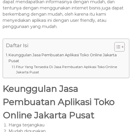
8
dapat mendapatkan informasinya dengan mudah, dan
7
tentunya dengan menggunakan internet bisnis juga dapat
7
berkembang dengan mudah, oleh karena itu kami
menyediakan aplikasi ini dengan user friendly, atau
9
penggunaan yang mudah.
-
4
6
Daftar Isi
4
Keunggulan Jasa Pembuatan Aplikasi Toko Online Jakarta
6
Pusat
Fitur Yang Tersedia Di Jasa Pembuatan Aplikasi Toko Online
Jakarta Pusat
Keunggulan Jasa
Pembuatan Aplikasi Toko
Online Jakarta Pusat
Harga terjangkau
Mudah digunakan