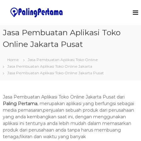
S
k
J
S
o
i
a
f
p
s
t
t
Jasa Pembuatan Aplikasi Toko
a
w
o
a
P
Online Jakarta Pusat
c
r
e
o
e
m
&
n
Home
Jasa Pembuatan Aplikasi Toko Online
I
t
b
T
Jasa Pembuatan Aplikasi Toko Online Jakarta
e
u
S
Jasa Pembuatan Aplikasi Toko Online Jakarta Pusat
n
a
o
t
l
t
u
a
t
Jasa Pembuatan Aplikasi Toko Online Jakarta Pusat dari
n
i
Paling Pertama
, merupakan aplikasi yang berfungsi sebagai
o
A
media pemasaran,penjualan sebuah produk dari perusahaan
n
p
yang anda kembangkan saat ini, dengan menggunakan
s
l
aplikasi ini tentunya anda lebih mudah dalam memasarkan
produk dari perusahaan anda tanpa harus membuang
i
tenaga,fikiran dan waktu yang banyak
k