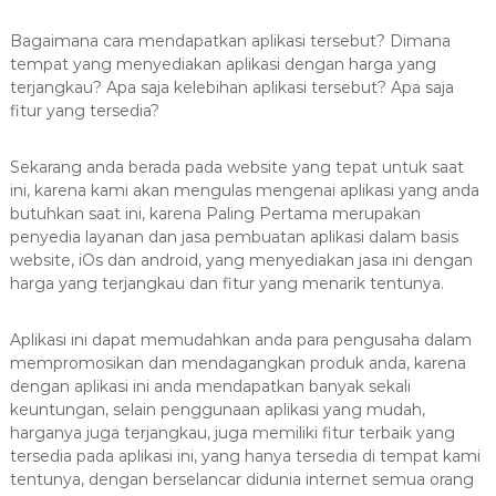
a
Bagaimana cara mendapatkan aplikasi tersebut? Dimana
s
tempat yang menyediakan aplikasi dengan harga yang
i
terjangkau? Apa saja kelebihan aplikasi tersebut? Apa saja
T
fitur yang tersedia?
e
r
Sekarang anda berada pada website yang tepat untuk saat
b
ini, karena kami akan mengulas mengenai aplikasi yang anda
a
butuhkan saat ini, karena Paling Pertama merupakan
i
penyedia layanan dan jasa pembuatan aplikasi dalam basis
k
website, iOs dan android, yang menyediakan jasa ini dengan
H
harga yang terjangkau dan fitur yang menarik tentunya.
u
b
Aplikasi ini dapat memudahkan anda para pengusaha dalam
0
mempromosikan dan mendagangkan produk anda, karena
dengan aplikasi ini anda mendapatkan banyak sekali
8
keuntungan, selain penggunaan aplikasi yang mudah,
1
harganya juga terjangkau, juga memiliki fitur terbaik yang
2
tersedia pada aplikasi ini, yang hanya tersedia di tempat kami
-
tentunya, dengan berselancar didunia internet semua orang