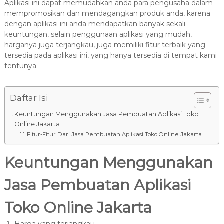
8
Aplikasi ini dapat memudahkan anda para pengusaha dalam
7
mempromosikan dan mendagangkan produk anda, karena
7
dengan aplikasi ini anda mendapatkan banyak sekali
keuntungan, selain penggunaan aplikasi yang mudah,
9
harganya juga terjangkau, juga memiliki fitur terbaik yang
-
tersedia pada aplikasi ini, yang hanya tersedia di tempat kami
4
tentunya.
6
4
6
Daftar Isi
Keuntungan Menggunakan Jasa Pembuatan Aplikasi Toko
Online Jakarta
Fitur-Fitur Dari Jasa Pembuatan Aplikasi Toko Online Jakarta
Keuntungan Menggunakan
Jasa Pembuatan Aplikasi
Toko Online Jakarta