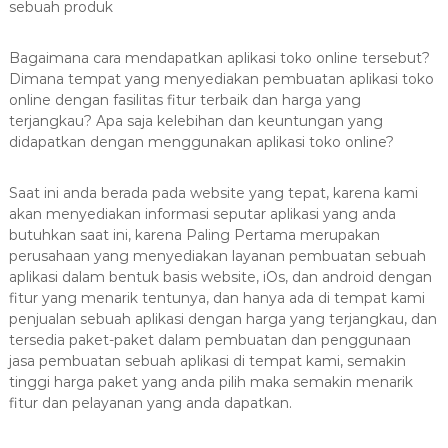
sebuah produk
a
s
Bagaimana cara mendapatkan aplikasi toko online tersebut?
i
Dimana tempat yang menyediakan pembuatan aplikasi toko
T
online dengan fasilitas fitur terbaik dan harga yang
e
terjangkau? Apa saja kelebihan dan keuntungan yang
r
didapatkan dengan menggunakan aplikasi toko online?
b
a
Saat ini anda berada pada website yang tepat, karena kami
i
akan menyediakan informasi seputar aplikasi yang anda
k
butuhkan saat ini, karena Paling Pertama merupakan
H
perusahaan yang menyediakan layanan pembuatan sebuah
aplikasi dalam bentuk basis website, iOs, dan android dengan
u
fitur yang menarik tentunya, dan hanya ada di tempat kami
b
penjualan sebuah aplikasi dengan harga yang terjangkau, dan
0
tersedia paket-paket dalam pembuatan dan penggunaan
8
jasa pembuatan sebuah aplikasi di tempat kami, semakin
1
tinggi harga paket yang anda pilih maka semakin menarik
2
fitur dan pelayanan yang anda dapatkan.
-