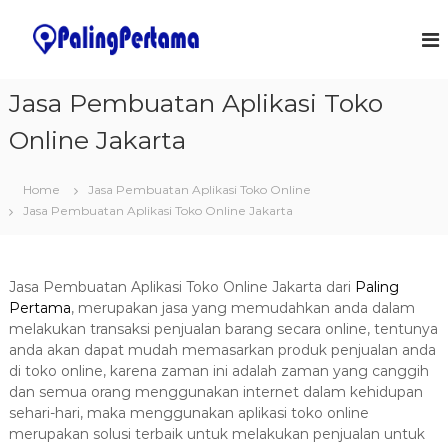
S
k
J
S
o
i
a
f
p
s
t
t
Jasa Pembuatan Aplikasi Toko
a
w
o
a
P
Online Jakarta
c
r
e
o
e
m
&
n
Home
Jasa Pembuatan Aplikasi Toko Online
I
t
b
T
Jasa Pembuatan Aplikasi Toko Online Jakarta
e
u
S
n
a
o
t
l
t
u
Jasa Pembuatan Aplikasi Toko Online Jakarta dari
Paling
a
t
Pertama
, merupakan jasa yang memudahkan anda dalam
n
i
melakukan transaksi penjualan barang secara online, tentunya
o
A
anda akan dapat mudah memasarkan produk penjualan anda
n
p
di toko online, karena zaman ini adalah zaman yang canggih
s
l
dan semua orang menggunakan internet dalam kehidupan
sehari-hari, maka menggunakan aplikasi toko online
i
merupakan solusi terbaik untuk melakukan penjualan untuk
k