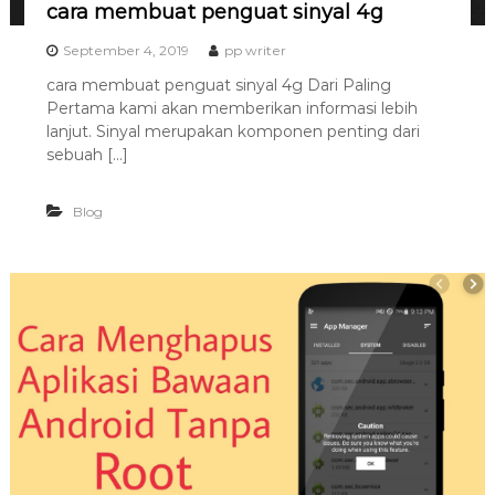
8
cara membuat penguat sinyal 4g
7
7
September 4, 2019
pp writer
9
cara membuat penguat sinyal 4g Dari Paling
-
Pertama kami akan memberikan informasi lebih
4
lanjut. Sinyal merupakan komponen penting dari
sebuah […]
6
4
6
Blog