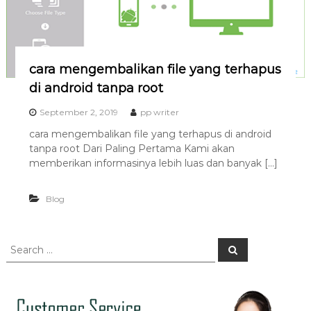
cara mengembalikan file yang terhapus
di android tanpa root
September 2, 2019
pp writer
cara mengembalikan file yang terhapus di android
tanpa root Dari Paling Pertama Kami akan
memberikan informasinya lebih luas dan banyak […]
Blog
S
S
e
e
a
a
r
c
r
h
c