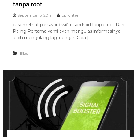
tanpa root
a
s
September 5, 2019
pp writer
i
cara melihat password wifi di android tanpa root Dari
T
Paling Pertama kami akan mengulas informasinya
e
lebih mengulang lagi dengan Cara […]
r
b
Blog
a
i
k
H
u
b
0
8
1
2
-