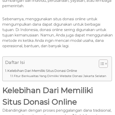
8
sumbangan dari individu, perusahaan, yayasan, atau lembaga
7
pemerintah.
7
9
Sebenarnya, menggunakan situs donasi online untuk
-
mengumpulkan dana dapat digunakan untuk berbagai
tujuan. Di Indonesia, donasi online sering digunakan untuk
4
tujuan kemanusiaan. Namun, Anda juga dapat menggunakan
6
metode ini ketika Anda ingin mencari modal usaha, dana
4
operasional, bantuan, dan banyak lagi.
6
Daftar Isi
Kelebihan Dari Memiliki Situs Donasi Online
Fitur Berkualitas Yang Dimiliki Website Donasi Jakarta Selatan
Kelebihan Dari Memiliki
Situs Donasi Online
Dibandingkan dengan proses penggalangan dana tradisional,