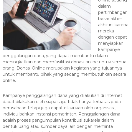
online sedang
a
dalam
s
pertimbangan
i
besar akhir-
akhir ini karena
T
mereka
e
dengan cepat
r
menyiapkan
b
kampanye
a
penggalangan dana, yang dapat membantu dalam
i
meningkatkan dan memfasilitasi donasi online untuk semua
k
orang. Donasi Online merupakan kegiatan yang tujuannya
untuk membantu pihak yang sedang membutuhkan secara
H
online.
u
b
Kampanye penggalangan dana yang dilakukan di Internet
0
dapat dilakukan oleh siapa saja. Tidak hanya terbatas pada
8
perusahaan tetapi juga dapat dilakukan oleh organisasi,
1
individu bahkan instansi pemerintah. Penggalangan dana
2
adalah proses pengumpulan kontribusi sukarela dalam
-
bentuk uang atau sumber daya lain dengan meminta