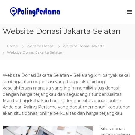
S
k
J
S
o
i
a
f
p
s
t
t
Website Donasi Jakarta Selatan
a
w
o
a
P
c
r
e
Home
Website Donasi
Website Donasi Jakarta
o
e
m
&
Website Donasi Jakarta Selatan
n
I
t
b
T
e
u
S
n
a
o
Website Donasi Jakarta Selatan – Sekarang kini banyak sekali
t
l
t
lembaga atau organisasi yang bergerak dibidang
u
kesejahteraan manusia yang ingin memiliki situs donasi
a
t
dengan harga terjangkau dan segudang fitur berkualitas.
n
i
Mari berbagi kebaikan hari ini, dengan situs donasi online
o
A
n
Anda dari Paling Pertama yang dapat memenuhi kebutuhan
p
s
akan situs donasi online berkualitas dan harga terjangkau
l
i
Situs donasi
k