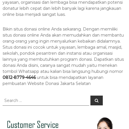
yayasan, organisasi dan lembaga bisa mendapatkan potensi
donatur lebih cepat dan lebih banyak lagi karena jangkauan
online bisa menjadi sangat luas.
Bikin situs donasi online Anda sekarang. Dengan memiliki
situs donasi online Anda akan memudahkan dan membantu
orang-orang yang ingin menyalurkan kebaikan didalamnya.
Situs donasi ini cocok untuk yayasan, lembaga amal, masjid,
sekolah, pondok pesantren dan instansi atau organisasi
lainnya yang membutuhkan program donasi. Dapatkan situs
donasi Anda disini, caranya sangat mudah yaitu menekan
tombol Whatsapp atau kalian bisa langsung hubungi nomor
0812-8779-4646
untuk bisa mendapatkan layanan
pembuatan
Website Donasi Jakarta Selatan
S
S
e
e
a
a
r
c
r
h
c
h