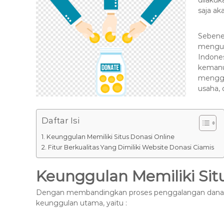
dilakuk
s
k
saja ak
a
s
Sebene
i
mengum
T
Indones
e
kemanus
r
menggu
b
usaha, 
a
i
Daftar Isi
k
H
Keunggulan Memiliki Situs Donasi Online
u
Fitur Berkualitas Yang Dimiliki Website Donasi Ciamis
b
Keunggulan Memiliki Sit
0
8
Dengan membandingkan proses penggalangan dana tr
1
keunggulan utama, yaitu :
2
-