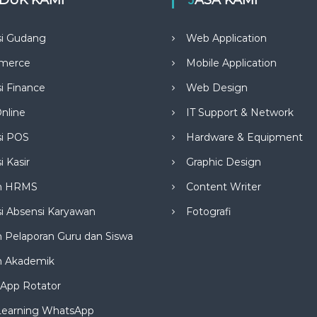
si Gudang
Web Application
merce
Mobile Application
si Finance
Web Design
nline
IT Support & Network
si POS
Hardware & Equipment
i Kasir
Graphic Design
m HRMS
Content Writer
si Absensi Karyawan
Fotografi
 Pelaporan Guru dan Siswa
m Akademik
App Rotator
Learning WhatsApp