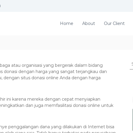
d
Home
About
Our Client
S
mbaga atau organisasi yang bergerak dalam bidang
e
s donasi dengan harga yang sangat terjangkau dan
a
 ini, dengan situs donasi online Anda dengan harga
r
c
h
f
akhir ini karena mereka dengan cepat menyiapkan
o
gkatkan dan juga memfasilitasi donasi online untuk
r
:
ye penggalangan dana yang dilakukan di Internet bisa