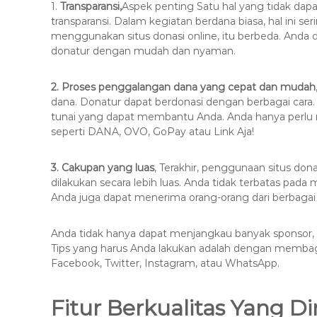
1.
Transparansi,
Aspek penting Satu hal yang tidak dap
8
transparansi. Dalam kegiatan berdana biasa, hal ini se
7
menggunakan situs donasi online, itu berbeda. Anda
7
donatur dengan mudah dan nyaman.
9
-
2. Proses penggalangan dana yang cepat dan mudah
4
dana. Donatur dapat berdonasi dengan berbagai cara. 
6
tunai yang dapat membantu Anda. Anda hanya perlu m
4
seperti DANA, OVO, GoPay atau Link Aja!
6
3. Cakupan yang luas
, Terakhir, penggunaan situs d
dilakukan secara lebih luas. Anda tidak terbatas pa
Anda juga dapat menerima orang-orang dari berbagai
Anda tidak hanya dapat menjangkau banyak sponsor,
Tips yang harus Anda lakukan adalah dengan membagi
Facebook, Twitter, Instagram, atau WhatsApp.
Fitur Berkualitas Yang Di