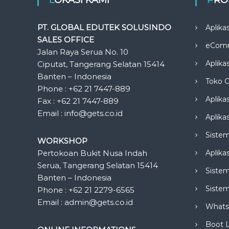
PT. GLOBAL EDUTEK SOLUSINDO
Aplika
SALES OFFICE
eCom
Jalan Raya Serua No. 10
Aplika
Ciputat, Tangerang Selatan 15414
Banten – Indonesia
Toko O
Phone : +62 21 7447-889
Aplika
Fax : +62 21 7447-889
Email : info@gets.co.id
Aplikas
Siste
WORKSHOP
Pertokoan Bukit Nusa Indah
Aplika
Serua, Tangerang Selatan 15414
Sistem
Banten – Indonesia
Siste
Phone : +62 21 2279-6565
Email : admin@gets.co.id
Whats
Boot 