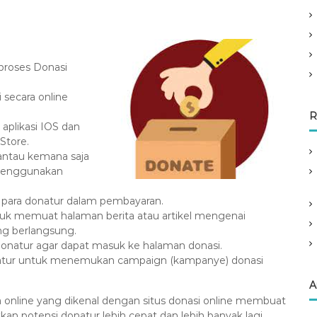
proses Donasi
i secara online
R
 aplikasi IOS dan
Store.
antau kemana saja
 menggunakan
 para donatur dalam pembayaran.
ntuk memuat halaman berita atau artikel mengenai
ng berlangsung.
a donatur agar dapat masuk ke halaman donasi.
onatur untuk menemukan campaign (kampanye) donasi
A
 online yang dikenal dengan situs donasi online membuat
an potensi donatur lebih cepat dan lebih banyak lagi