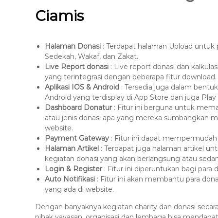
Ciamis
Halaman Donasi
: Terdapat halaman Upload untuk 
Sedekah, Wakaf, dan Zakat.
Live Report donasi
: Live report donasi dan kalkulas
yang terintegrasi dengan beberapa fitur download.
Aplikasi IOS & Android
: Tersedia juga dalam bentuk
Android yang terdisplay di App Store dan juga Play 
Dashboard Donatur
: Fitur ini berguna untuk mem
atau jenis donasi apa yang mereka sumbangkan
website.
Payment Gateway
: Fitur ini dapat mempermudah
Halaman Artikel
: Terdapat juga halaman artikel u
kegiatan donasi yang akan berlangsung atau seda
Login & Register
: Fitur ini diperuntukan bagi par
Auto Notifikasi
: Fitur ini akan membantu para d
yang ada di website.
Dengan banyaknya kegiatan charity dan donasi secara
pihak yayasan, organisasi dan lembaga bisa mendapatk