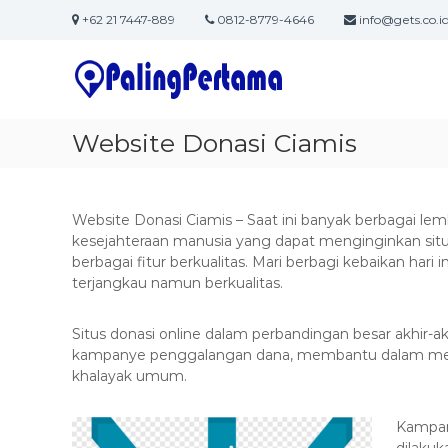
S
+62 21 7447-889
0812-8779-4646
info@gets.co.i
k
J
S
i
a
o
p
f
t
s
t
o
a
w
c
Website Donasi Ciamis
P
a
o
e
r
n
m
e
t
b
&
e
Website Donasi Ciamis – Saat ini banyak berbagai le
u
I
n
kesejahteraan manusia yang dapat menginginkan situ
T
t
berbagai fitur berkualitas. Mari berbagi kebaikan hari
a
S
terjangkau namun berkualitas.
t
o
a
l
Situs donasi online dalam perbandingan besar akhir-
n
u
kampanye penggalangan dana, membantu dalam menin
A
t
khalayak umum.
p
i
l
o
Kampan
n
i