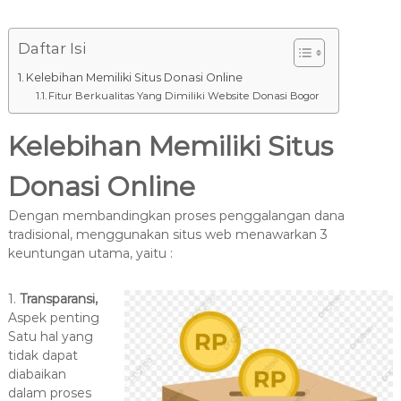
8
7
7
Daftar Isi
9
Kelebihan Memiliki Situs Donasi Online
-
Fitur Berkualitas Yang Dimiliki Website Donasi Bogor
4
6
Kelebihan Memiliki Situs
4
6
Donasi Online
Dengan membandingkan proses penggalangan dana
tradisional, menggunakan situs web menawarkan 3
keuntungan utama, yaitu :
1.
Transparansi,
Aspek penting
Satu hal yang
tidak dapat
diabaikan
dalam proses