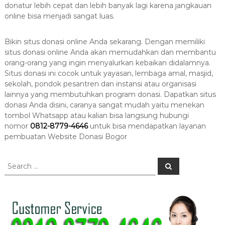
donatur lebih cepat dan lebih banyak lagi karena jangkauan
online bisa menjadi sangat luas.
Bikin situs donasi online Anda sekarang. Dengan memiliki
situs donasi online Anda akan memudahkan dan membantu
orang-orang yang ingin menyalurkan kebaikan didalamnya.
Situs donasi ini cocok untuk yayasan, lembaga amal, masjid,
sekolah, pondok pesantren dan instansi atau organisasi
lainnya yang membutuhkan program donasi. Dapatkan situs
donasi Anda disini, caranya sangat mudah yaitu menekan
tombol Whatsapp atau kalian bisa langsung hubungi
nomor
0812-8779-4646
untuk bisa mendapatkan layanan
pembuatan
Website Donasi Bogor
S
S
e
e
a
a
r
c
r
h
c
h