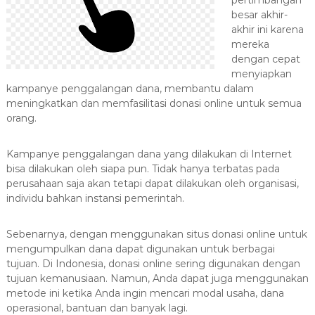
pertimbangan
a
besar akhir-
s
akhir ini karena
i
mereka
dengan cepat
T
menyiapkan
e
kampanye penggalangan dana, membantu dalam
r
meningkatkan dan memfasilitasi donasi online untuk semua
b
orang.
a
i
Kampanye penggalangan dana yang dilakukan di Internet
k
bisa dilakukan oleh siapa pun. Tidak hanya terbatas pada
H
perusahaan saja akan tetapi dapat dilakukan oleh organisasi,
u
individu bahkan instansi pemerintah.
b
0
Sebenarnya, dengan menggunakan situs donasi online untuk
8
mengumpulkan dana dapat digunakan untuk berbagai
1
tujuan. Di Indonesia, donasi online sering digunakan dengan
tujuan kemanusiaan. Namun, Anda dapat juga menggunakan
2
metode ini ketika Anda ingin mencari modal usaha, dana
-
operasional, bantuan dan banyak lagi.