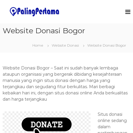
S
k
J
S
o
i
a
f
p
s
t
t
Website Donasi Bogor
a
w
o
a
P
c
r
e
Home
Website Donasi
Website Donasi Bogor
o
e
m
&
n
I
t
b
T
e
u
S
Website Donasi Bogor – Saat ini sudah banyak lembaga
n
a
o
ataupun organisasi yang bergerak dibidang kesejahteraan
t
l
t
manusia yang ingin situs donasi dengan harga yang
u
terjangkau dan segudang fitur berkulitas. Mari berbagi
a
t
kebaikan hari ini, dengan situs donasi online Anda berkualitas
n
i
dan harga terjangkau
o
A
n
p
s
Situs donasi
l
online sedang
i
dalam
k