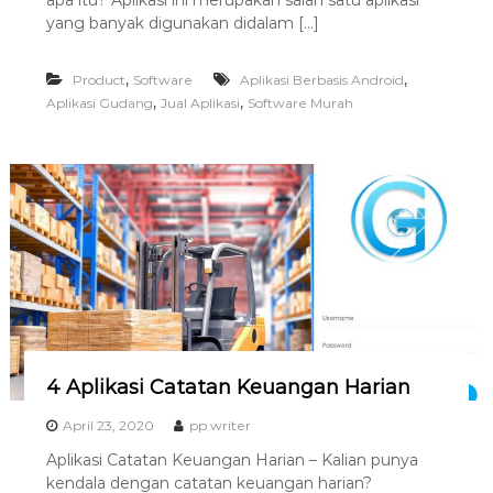
apa itu? Aplikasi ini merupakan salah satu aplikasi
a
yang banyak digunakan didalam […]
s
i
,
,
Product
Software
Aplikasi Berbasis Android
T
,
,
Aplikasi Gudang
Jual Aplikasi
Software Murah
e
r
b
a
i
k
H
u
b
0
8
4 Aplikasi Catatan Keuangan Harian
1
April 23, 2020
pp writer
2
Aplikasi Catatan Keuangan Harian – Kalian punya
-
kendala dengan catatan keuangan harian?