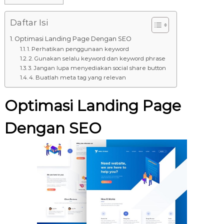
8
7
Daftar Isi
7
9
Optimasi Landing Page Dengan SEO
-
1. Perhatikan penggunaan keyword
4
2. Gunakan selalu keyword dan keyword phrase
3. Jangan lupa menyediakan social share button
6
4. Buatlah meta tag yang relevan
4
6
Optimasi Landing Page
Dengan SEO