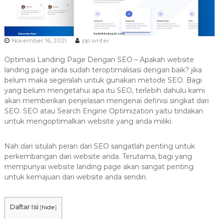
a
s
i
November 16, 2021
pp writer
T
e
Optimasi Landing Page Dengan SEO – Apakah website
r
landing page anda sudah teroptimalisasi dengan baik? jika
b
belum maka segeralah untuk gunakan metode SEO. Bagi
a
yang belum mengetahui apa itu SEO, terlebih dahulu kami
i
akan memberikan penjelasan mengenai definisi singkat dari
SEO. SEO atau Search Engine Optimization yaitu tindakan
k
untuk mengoptimalkan website yang anda miliki.
H
u
Nah dari situlah peran dari SEO sangatlah penting untuk
b
perkembangan dari website anda. Terutama, bagi yang
0
mempunyai website landing page akan sangat penting
8
untuk kemajuan dari website anda sendiri.
1
2
-
Daftar Isi
[
hide
]