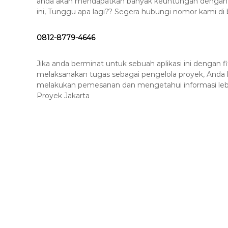
anda akan mendapatkan banyak keuntungan dengan me
ini, Tunggu apa lagi?? Segera hubungi nomor kami d
0812-8779-4646
Jika anda berminat untuk sebuah aplikasi ini denga
melaksanakan tugas sebagai pengelola proyek, Anda
melakukan pemesanan dan mengetahui informasi leb
Proyek Jakarta