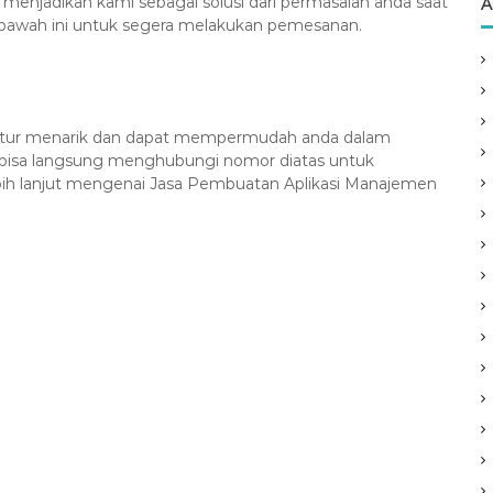
njadikan kami sebagai solusi dari permasalah anda saat
A
i bawah ini untuk segera melakukan pemesanan.
n fitur menarik dan dapat mempermudah anda dalam
 bisa langsung menghubungi nomor diatas untuk
ih lanjut mengenai Jasa Pembuatan Aplikasi Manajemen