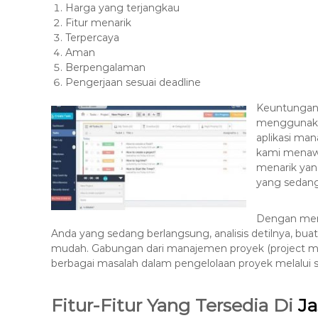
Harga yang terjangkau
8
Fitur menarik
7
Terpercaya
7
Aman
9
Berpengalaman
-
Pengerjaan sesuai deadline
4
Keuntungan-
6
menggunaka
4
aplikasi ma
6
kami menawar
menarik ya
yang sedang
Dengan mengg
Anda yang sedang berlangsung, analisis detilnya, bua
mudah. Gabungan dari manajemen proyek (project m
berbagai masalah dalam pengelolaan proyek melalui s
Fitur-Fitur Yang Tersedia Di
Ja