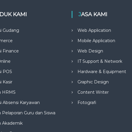
ODUK KAMI
JASA KAMI
si Gudang
Web Application
merce
Mobile Application
si Finance
Web Design
nline
IT Support & Network
si POS
Hardware & Equipment
i Kasir
Graphic Design
m HRMS
Content Writer
si Absensi Karyawan
Fotografi
 Pelaporan Guru dan Siswa
m Akademik