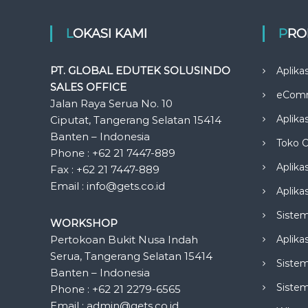
LOKASI KAMI
PR
PT. GLOBAL EDUTEK SOLUSINDO
Aplika
SALES OFFICE
eCom
Jalan Raya Serua No. 10
Aplika
Ciputat, Tangerang Selatan 15414
Banten – Indonesia
Toko O
Phone : +62 21 7447-889
Aplika
Fax : +62 21 7447-889
Email : info@gets.co.id
Aplikas
Siste
WORKSHOP
Pertokoan Bukit Nusa Indah
Aplika
Serua, Tangerang Selatan 15414
Sistem
Banten – Indonesia
Siste
Phone : +62 21 2279-6565
Email : admin@gets.co.id