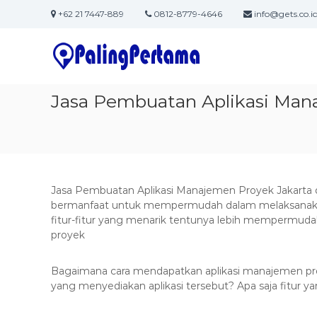
S
+62 21 7447-889
0812-8779-4646
info@gets.co.i
k
J
S
i
a
o
p
f
t
s
t
o
a
w
c
Jasa Pembuatan Aplikasi Man
P
a
o
e
r
n
m
e
t
b
&
e
u
I
n
T
t
a
Jasa Pembuatan Aplikasi Manajemen Proyek Jakarta 
S
t
bermanfaat untuk mempermudah dalam melaksanak
o
fitur-fitur yang menarik tentunya lebih mempermu
a
l
proyek
n
u
A
t
Bagaimana cara mendapatkan aplikasi manajemen pr
p
i
yang menyediakan aplikasi tersebut? Apa saja fitur ya
l
o
n
i