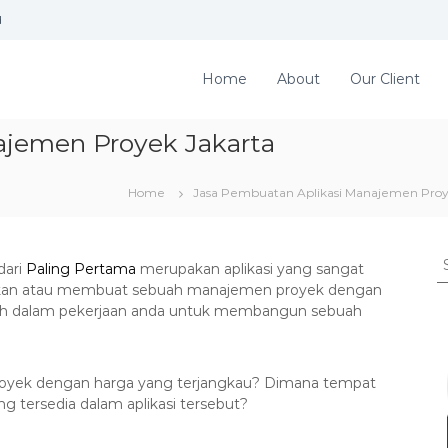
d
Home
About
Our Client
ajemen Proyek Jakarta
Home
Jasa Pembuatan Aplikasi Manajemen Pro
S
dari
Paling Pertama
merupakan aplikasi yang sangat
e
an atau membuat sebuah manajemen proyek dengan
a
dah dalam pekerjaan anda untuk membangun sebuah
r
c
h
f
oyek dengan harga yang terjangkau? Dimana tempat
o
ng tersedia dalam aplikasi tersebut?
r
: