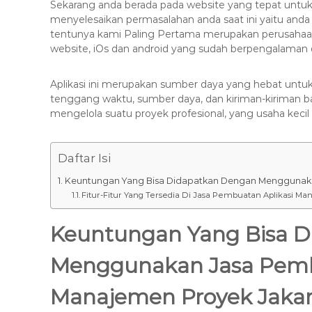
s
Sekarang anda berada pada website yang tepat untuk 
k
menyelesaikan permasalahan anda saat ini yaitu and
a
tentunya kami Paling Pertama merupakan perusahaan
s
website, iOs dan android yang sudah berpengalaman 
i
T
Aplikasi ini merupakan sumber daya yang hebat untu
e
tenggang waktu, sumber daya, dan kiriman-kiriman b
r
mengelola suatu proyek profesional, yang usaha kec
b
a
i
Daftar Isi
k
Keuntungan Yang Bisa Didapatkan Dengan Menggunaka
H
Fitur-Fitur Yang Tersedia Di Jasa Pembuatan Aplikasi M
u
b
Keuntungan Yang Bisa 
0
8
Menggunakan Jasa Pemb
1
2
Manajemen Proyek Jakar
-