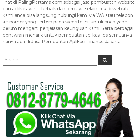
lihat di PalingPertama.com sebagai jasa pembuatan website
dan aplikasi yang terbaik dan percaya selain cek di website
kami anda bisa langsung hubungi kami via WA atau telepon
ke nomor yang tertera pada website ini. untuk anda yang
belum mengerti penjelasan keungulan kami. Serta berbagai
penawran menarik untuk pembuatan aplikasi ios semuanya
hanya ada di Jasa Pembuatan Aplikasi Finance Jakarta
S
S
e
e
a
a
r
c
r
h
c
h
f
o
r
: