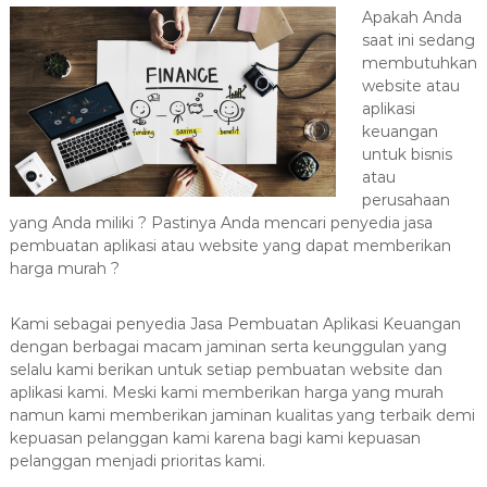
a
Apakah Anda
saat ini sedang
s
membutuhkan
i
website atau
T
aplikasi
e
keuangan
r
untuk bisnis
b
atau
a
perusahaan
yang Anda miliki ? Pastinya Anda mencari penyedia jasa
i
pembuatan aplikasi atau website yang dapat memberikan
k
harga murah ?
H
u
Kami sebagai penyedia Jasa Pembuatan Aplikasi Keuangan
b
dengan berbagai macam jaminan serta keunggulan yang
0
selalu kami berikan untuk setiap pembuatan website dan
8
aplikasi kami. Meski kami memberikan harga yang murah
1
namun kami memberikan jaminan kualitas yang terbaik demi
2
kepuasan pelanggan kami karena bagi kami kepuasan
-
pelanggan menjadi prioritas kami.