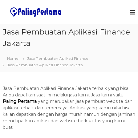
S
k
J
S
o
i
a
f
p
s
t
t
Jasa Pembuatan Aplikasi Finance
a
w
o
a
P
Jakarta
c
r
e
o
e
m
&
n
Home
Jasa Pembuatan Aplikasi Finance
I
t
b
T
Jasa Pembuatan Aplikasi Finance Jakarta
e
u
S
n
a
o
t
l
t
u
Jasa Pembuatan Aplikasi Finance Jakarta terbaik yang bisa
a
t
Anda dapatkan saat ini melalui jasa kami, Jasa kami yaitu
n
i
Paling Pertama
yang merupakan jasa pembuat website dan
o
A
aplikasi terbaik dan terpercaya. Aplikasi yang kami miliki bisa
n
p
kalian dapatkan dengan harga murah namun dengan jaminan
s
l
mendapatkan aplikasi dan website berkualitas yang kami
buat
i
k