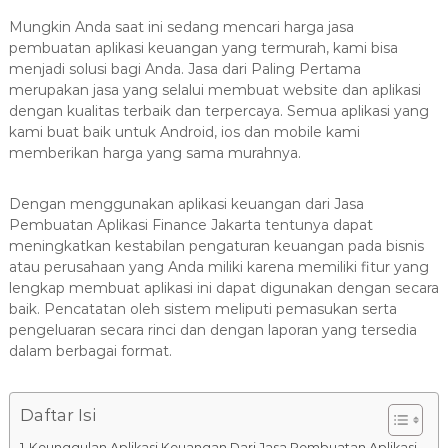
8
7
Mungkin Anda saat ini sedang mencari harga jasa
7
pembuatan aplikasi keuangan yang termurah, kami bisa
menjadi solusi bagi Anda. Jasa dari Paling Pertama
9
merupakan jasa yang selalui membuat website dan aplikasi
-
dengan kualitas terbaik dan terpercaya. Semua aplikasi yang
4
kami buat baik untuk Android, ios dan mobile kami
6
memberikan harga yang sama murahnya.
4
6
Dengan menggunakan aplikasi keuangan dari Jasa
Pembuatan Aplikasi Finance Jakarta tentunya dapat
meningkatkan kestabilan pengaturan keuangan pada bisnis
atau perusahaan yang Anda miliki karena memiliki fitur yang
lengkap membuat aplikasi ini dapat digunakan dengan secara
baik. Pencatatan oleh sistem meliputi pemasukan serta
pengeluaran secara rinci dan dengan laporan yang tersedia
dalam berbagai format.
Daftar Isi
Keunggulan Aplikasi Keuangan Dari Jasa Pembuatan Aplikasi