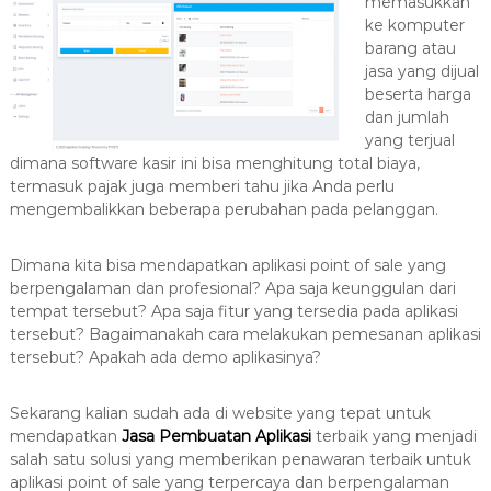
memasukkan
a
ke komputer
s
barang atau
i
jasa yang dijual
T
beserta harga
dan jumlah
e
yang terjual
r
dimana software kasir ini bisa menghitung total biaya,
b
termasuk pajak juga memberi tahu jika Anda perlu
a
mengembalikkan beberapa perubahan pada pelanggan.
i
k
Dimana kita bisa mendapatkan aplikasi point of sale yang
H
berpengalaman dan profesional? Apa saja keunggulan dari
u
tempat tersebut? Apa saja fitur yang tersedia pada aplikasi
b
tersebut? Bagaimanakah cara melakukan pemesanan aplikasi
tersebut? Apakah ada demo aplikasinya?
0
8
1
Sekarang kalian sudah ada di website yang tepat untuk
mendapatkan
Jasa Pembuatan Aplikasi
2
terbaik yang menjadi
salah satu solusi yang memberikan penawaran terbaik untuk
-
aplikasi point of sale yang terpercaya dan berpengalaman