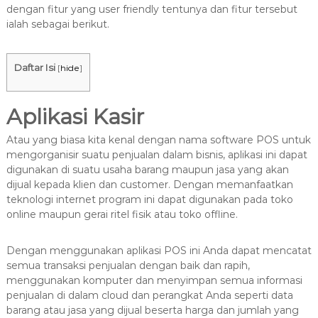
8
dengan fitur yang user friendly tentunya dan fitur tersebut
7
ialah sebagai berikut.
7
9
-
Daftar Isi
[
hide
]
4
6
Aplikasi Kasir
4
6
Atau yang biasa kita kenal dengan nama software POS untuk
mengorganisir suatu penjualan dalam bisnis, aplikasi ini dapat
digunakan di suatu usaha barang maupun jasa yang akan
dijual kepada klien dan customer. Dengan memanfaatkan
teknologi internet program ini dapat digunakan pada toko
online maupun gerai ritel fisik atau toko offline.
Dengan menggunakan aplikasi POS ini Anda dapat mencatat
semua transaksi penjualan dengan baik dan rapih,
menggunakan komputer dan menyimpan semua informasi
penjualan di dalam cloud dan perangkat Anda seperti data
barang atau jasa yang dijual beserta harga dan jumlah yang