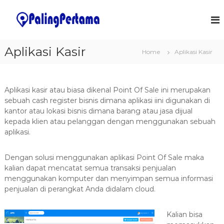
S
k
J
S
o
i
a
f
p
s
t
t
Aplikasi Kasir
a
w
Home
Aplikasi Kasir
o
a
P
c
r
e
o
e
m
&
n
Aplikasi kasir atau biasa dikenal Point Of Sale ini merupakan
I
t
b
sebuah cash register bisnis dimana aplikasi iini digunakan di
T
e
kantor atau lokasi bisnis dimana barang atau jasa dijual
u
S
n
kepada klien atau pelanggan dengan menggunakan sebuah
a
o
t
aplikasi.
l
t
u
a
t
Dengan solusi menggunakan aplikasi Point Of Sale maka
n
i
kalian dapat mencatat semua transaksi penjualan
o
A
n
menggunakan komputer dan menyimpan semua informasi
p
s
penjualan di perangkat Anda didalam cloud.
l
i
Kalian bisa
k