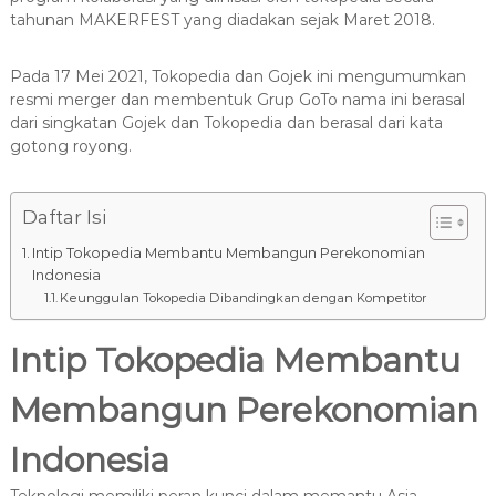
8
tahunan MAKERFEST yang diadakan sejak Maret 2018.
7
7
Pada 17 Mei 2021, Tokopedia dan Gojek ini mengumumkan
9
resmi merger dan membentuk Grup GoTo nama ini berasal
-
dari singkatan Gojek dan Tokopedia dan berasal dari kata
4
gotong royong.
6
4
6
Daftar Isi
Intip Tokopedia Membantu Membangun Perekonomian
Indonesia
Keunggulan Tokopedia Dibandingkan dengan Kompetitor
Intip Tokopedia Membantu
Membangun Perekonomian
Indonesia
Teknologi memiliki peran kunci dalam memantu Asia