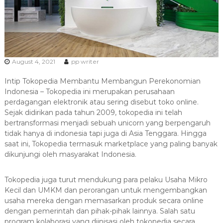
a
s
i
T
e
August 4, 2021
pp writer
r
b
Intip Tokopedia Membantu Membangun Perekonomian
a
Indonesia – Tokopedia ini merupakan perusahaan
perdagangan elektronik atau sering disebut toko online.
i
Sejak didirikan pada tahun 2009, tokopedia ini telah
k
bertransformasi menjadi sebuah unicorn yang berpengaruh
H
tidak hanya di indonesia tapi juga di Asia Tenggara. Hingga
u
saat ini, Tokopedia termasuk marketplace yang paling banyak
b
dikunjungi oleh masyarakat Indonesia.
0
8
Tokopedia juga turut mendukung para pelaku Usaha Mikro
1
Kecil dan UMKM dan perorangan untuk mengembangkan
2
usaha mereka dengan memasarkan produk secara online
-
dengan pemerintah dan pihak-pihak lainnya. Salah satu
program kolaborasi yang diinisasi oleh tokopedia secara