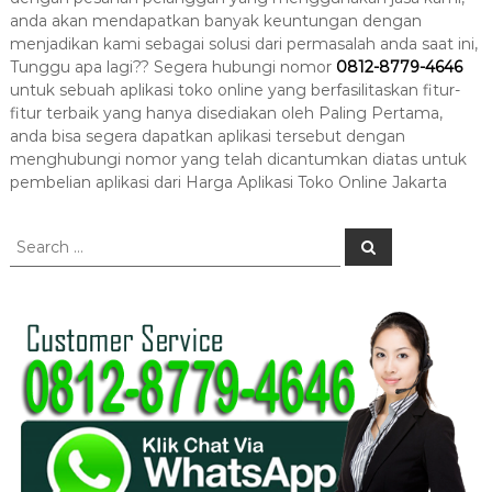
anda akan mendapatkan banyak keuntungan dengan
menjadikan kami sebagai solusi dari permasalah anda saat ini,
Tunggu apa lagi?? Segera hubungi nomor
0812-8779-4646
untuk sebuah aplikasi toko online yang berfasilitaskan fitur-
fitur terbaik yang hanya disediakan oleh Paling Pertama,
anda bisa segera dapatkan aplikasi tersebut dengan
menghubungi nomor yang telah dicantumkan diatas untuk
pembelian aplikasi dari Harga Aplikasi Toko Online Jakarta
S
S
e
e
a
a
r
c
r
h
c
h
f
o
r
: