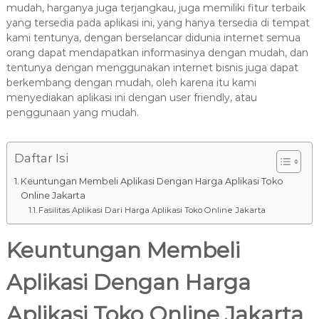
8
mudah, harganya juga terjangkau, juga memiliki fitur terbaik
7
yang tersedia pada aplikasi ini, yang hanya tersedia di tempat
7
kami tentunya, dengan berselancar didunia internet semua
9
orang dapat mendapatkan informasinya dengan mudah, dan
-
tentunya dengan menggunakan internet bisnis juga dapat
berkembang dengan mudah, oleh karena itu kami
4
menyediakan aplikasi ini dengan user friendly, atau
6
penggunaan yang mudah.
4
6
Daftar Isi
Keuntungan Membeli Aplikasi Dengan Harga Aplikasi Toko
Online Jakarta
Fasilitas Aplikasi Dari Harga Aplikasi Toko Online Jakarta
Keuntungan Membeli
Aplikasi Dengan Harga
Aplikasi Toko Online Jakarta