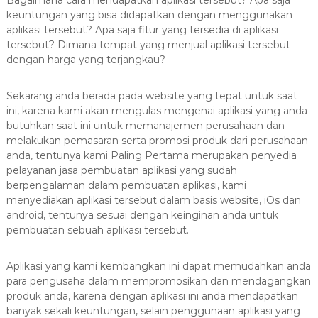
Bagaimana cara mendapatkan aplikasi tersebut? Apa saja
a
keuntungan yang bisa didapatkan dengan menggunakan
s
aplikasi tersebut? Apa saja fitur yang tersedia di aplikasi
i
tersebut? Dimana tempat yang menjual aplikasi tersebut
dengan harga yang terjangkau?
T
e
r
Sekarang anda berada pada website yang tepat untuk saat
ini, karena kami akan mengulas mengenai aplikasi yang anda
b
butuhkan saat ini untuk memanajemen perusahaan dan
a
melakukan pemasaran serta promosi produk dari perusahaan
i
anda, tentunya kami Paling Pertama merupakan penyedia
k
pelayanan jasa pembuatan aplikasi yang sudah
H
berpengalaman dalam pembuatan aplikasi, kami
u
menyediakan aplikasi tersebut dalam basis website, iOs dan
b
android, tentunya sesuai dengan keinginan anda untuk
pembuatan sebuah aplikasi tersebut.
0
8
1
Aplikasi yang kami kembangkan ini dapat memudahkan anda
para pengusaha dalam mempromosikan dan mendagangkan
2
produk anda, karena dengan aplikasi ini anda mendapatkan
-
banyak sekali keuntungan, selain penggunaan aplikasi yang