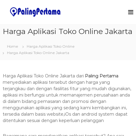
S
k
J
S
o
i
a
f
p
s
t
t
Harga Aplikasi Toko Online Jakarta
a
w
o
a
P
c
r
e
Home
Harga Aplikasi Toko Online
o
e
m
&
Harga Aplikasi Toko Online Jakarta
n
I
t
b
T
e
u
S
n
a
o
Harga Aplikasi Toko Online Jakarta dari
Paling Pertama
t
l
t
menyediakan aplikasi tersebut dengan harga yang
u
terjangkau dan dengan fasilitas fitur yang mudah digunakan,
a
t
aplikasi ini berfungsi untuk memanajemen perusahaan anda
n
i
di dalam bidang pemasaran dan promosi dengan
o
A
n
menggunakan aplikasi yang sedang kami kembangkan ini,
p
s
tersedia dalam basis website,iOs dan android system dapat
l
ditentukan sesuai dengan keperluan pelanggan
i
k