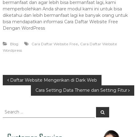
bermanfaat dan agar lebih bisa bermanfaat lagi, kami
memperbolehkan Anda share modul kami ini untuk bisa
diketahui dan lebih bermanfaat lagi ke banyak orang untuk
bisa mendapatkan informasi Cara Daftar Website Free
Dengan WordPress
,
Blog
Cara Daftar Website Free
Cara Daftar Website
Wordpress
P
Daftar Website Mengerikan di Dark Web
Cara Setting Data Theme dan Setting Fitur
o
s
S
S
e
e
a
t
a
r
c
r
h
n
c