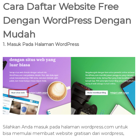
8
Cara Daftar Website Free
7
7
Dengan WordPress Dengan
9
-
Mudah
4
6
1. Masuk Pada Halaman WordPress
4
6
Silahkan Anda masuk pada halaman wordpress.com untuk
bisa memulai membuat website gratisan dari wordpress,