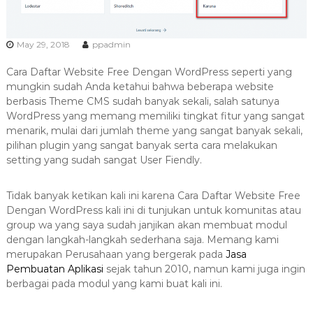
a
s
i
May 29, 2018
ppadmin
T
Cara Daftar Website Free Dengan WordPress seperti yang
e
mungkin sudah Anda ketahui bahwa beberapa website
r
berbasis Theme CMS sudah banyak sekali, salah satunya
b
WordPress yang memang memiliki tingkat fitur yang sangat
a
menarik, mulai dari jumlah theme yang sangat banyak sekali,
i
pilihan plugin yang sangat banyak serta cara melakukan
setting yang sudah sangat User Fiendly.
k
H
u
Tidak banyak ketikan kali ini karena Cara Daftar Website Free
Dengan WordPress kali ini di tunjukan untuk komunitas atau
b
group wa yang saya sudah janjikan akan membuat modul
0
dengan langkah-langkah sederhana saja. Memang kami
8
merupakan Perusahaan yang bergerak pada
Jasa
1
Pembuatan Aplikasi
sejak tahun 2010, namun kami juga ingin
2
berbagai pada modul yang kami buat kali ini.
-