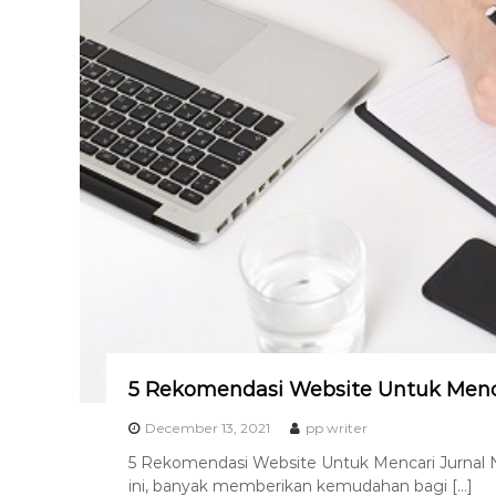
8
7
7
9
-
4
6
4
6
5 Rekomendasi Website Untuk Menca
December 13, 2021
pp writer
5 Rekomendasi Website Untuk Mencari Jurnal Na
ini, banyak memberikan kemudahan bagi […]