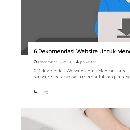
s
k
a
s
i
T
e
r
b
6 Rekomendasi Website Untuk Mencar
a
December 13, 2021
pp writer
i
6 Rekomendasi Website Untuk Mencari Jurnal In
k
skripsi, mahasiswa pasti membutuhkan jurnal se
H
u
Blog
b
0
8
1
2
-