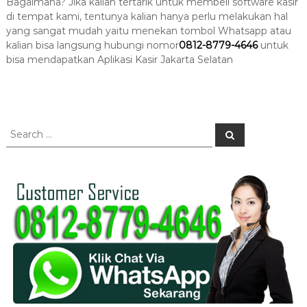
Bagaimana? Jika kalian tertarik untuk membeli software kasir
di tempat kami, tentunya kalian hanya perlu melakukan hal
yang sangat mudah yaitu menekan tombol Whatsapp atau
kalian bisa langsung hubungi nomor
0812-8779-4646
untuk
bisa mendapatkan Aplikasi Kasir Jakarta Selatan
S
S
e
e
a
a
r
c
r
h
c
h
f
o
r
: