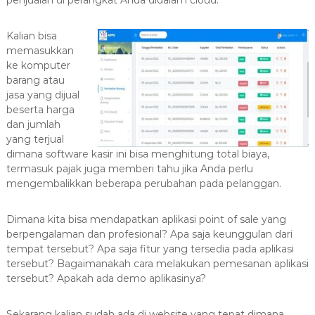
penjualan di perangkat Anda didalam cloud.
a
s
Kalian bisa
i
memasukkan
T
ke komputer
e
barang atau
r
jasa yang dijual
beserta harga
b
dan jumlah
a
yang terjual
i
dimana software kasir ini bisa menghitung total biaya,
k
termasuk pajak juga memberi tahu jika Anda perlu
H
mengembalikkan beberapa perubahan pada pelanggan.
u
b
Dimana kita bisa mendapatkan aplikasi point of sale yang
0
berpengalaman dan profesional? Apa saja keunggulan dari
8
tempat tersebut? Apa saja fitur yang tersedia pada aplikasi
1
tersebut? Bagaimanakah cara melakukan pemesanan aplikasi
tersebut? Apakah ada demo aplikasinya?
2
-
Sekarang kalian sudah ada di website yang tepat dimana