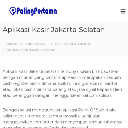
S
k
J
S
o
i
a
f
p
s
t
t
Aplikasi Kasir Jakarta Selatan
a
w
o
a
P
c
r
e
Home
Aplikasi Kasir
Aplikasi Kasir Jakarta
o
e
m
&
Aplikasi Kasir Jakarta Selatan
n
I
t
b
T
e
u
S
n
a
o
Aplikasi Kasir Jakarta Selatan
tentunya kalian bisa dapatkan
t
l
t
dengan mudah yang dimana aplikasi ini merupakan sebuah
u
cash register bisnis dimana aplikasi ini digunakan di kantor
a
t
atau lokasi bisnis dimana barang atau jasa dijual kepada klien
n
i
atau pelanggan dengan menggunakan sebuah aplikasi
o
A
n
p
s
Dengan solusi menggunakan aplikasi Point Of Sale maka
l
kalian dapat mencatat semua transaksi penjualan
i
menggunakan komputer dan menyimpan semua informasi
k