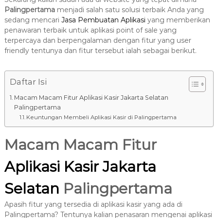
8
Palingpertama
menjadi salah satu solusi terbaik Anda yang
7
sedang mencari
Jasa Pembuatan Aplikasi
yang memberikan
7
penawaran terbaik untuk aplikasi point of sale yang
9
terpercaya dan berpengalaman dengan fitur yang user
-
friendly tentunya dan fitur tersebut ialah sebagai berikut.
4
6
4
Daftar Isi
6
Macam Macam Fitur Aplikasi Kasir Jakarta Selatan
Palingpertama
Keuntungan Membeli Aplikasi Kasir di Palingpertama
Macam Macam Fitur
Aplikasi Kasir Jakarta
Selatan
Palingpertama
Apasih fitur yang tersedia di aplikasi kasir yang ada di
Palingpertama? Tentunya kalian penasaran mengenai aplikasi