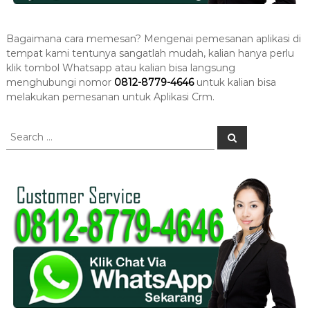
Bagaimana cara memesan? Mengenai pemesanan aplikasi di
tempat kami tentunya sangatlah mudah, kalian hanya perlu
klik tombol Whatsapp atau kalian bisa langsung
menghubungi nomor
0812-8779-4646
untuk kalian bisa
melakukan pemesanan untuk Aplikasi Crm.
S
S
e
e
a
a
r
c
r
h
c
h
f
o
r
: