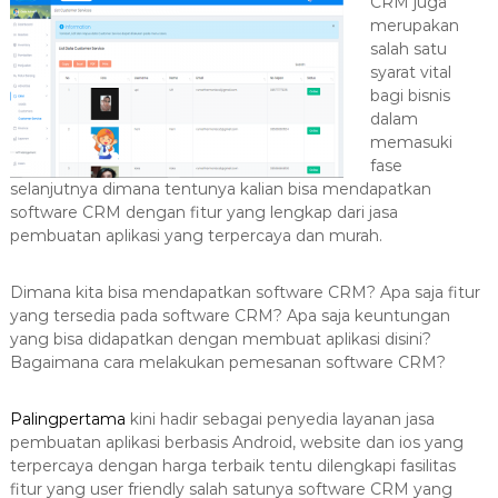
CRM juga
a
merupakan
s
salah satu
i
syarat vital
T
bagi bisnis
dalam
e
memasuki
r
fase
b
selanjutnya dimana tentunya kalian bisa mendapatkan
a
software CRM dengan fitur yang lengkap dari jasa
i
pembuatan aplikasi yang terpercaya dan murah.
k
H
Dimana kita bisa mendapatkan software CRM? Apa saja fitur
u
yang tersedia pada software CRM? Apa saja keuntungan
b
yang bisa didapatkan dengan membuat aplikasi disini?
Bagaimana cara melakukan pemesanan software CRM?
0
8
1
Palingpertama
kini hadir sebagai penyedia layanan jasa
pembuatan aplikasi berbasis Android, website dan ios yang
2
terpercaya dengan harga terbaik tentu dilengkapi fasilitas
-
fitur yang user friendly salah satunya software CRM yang