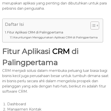
8
merupakan aplikasi yang penting dan dibutuhkan untuk para
7
pebisnis dan pengusaha.
7
9
-
Daftar Isi
4
Fitur Aplikasi CRM di Palingpertama
6
Keuntungan Menggunakan Aplikasi CRM di Palingpertama
4
6
Fitur Aplikasi
CRM
di
Palingpertama
CRM menjadi solusi dalam membuka peluang luar biasa bagi
bisnis kecil juga perusahaan besar untuk tumbuh dimana saat
ini bisnis perlu secara ahli dalam mengelola prospek dan
pelanggan yang ada dengan hati-hati, berikut ini adalah fitur
software CRM.
Dashboard
Manajemen Kontak