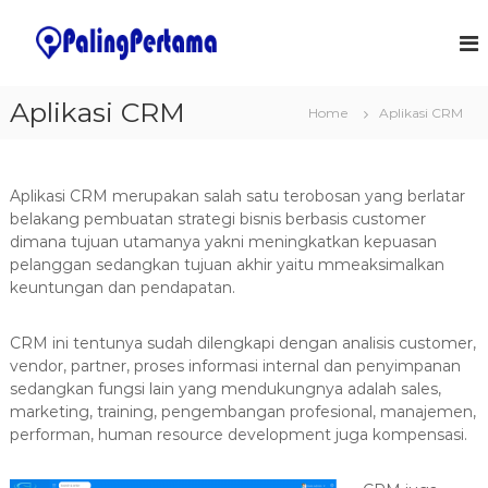
S
k
J
S
o
i
a
f
p
s
t
t
Aplikasi CRM
a
w
Home
Aplikasi CRM
o
a
P
c
r
e
o
e
m
&
n
Aplikasi CRM merupakan salah satu terobosan yang berlatar
I
t
b
belakang pembuatan strategi bisnis berbasis customer
T
e
dimana tujuan utamanya yakni meningkatkan kepuasan
u
S
n
pelanggan sedangkan tujuan akhir yaitu mmeaksimalkan
a
o
t
keuntungan dan pendapatan.
l
t
u
a
t
CRM ini tentunya sudah dilengkapi dengan analisis customer,
n
i
vendor, partner, proses informasi internal dan penyimpanan
o
A
n
sedangkan fungsi lain yang mendukungnya adalah sales,
p
s
marketing, training, pengembangan profesional, manajemen,
l
performan, human resource development juga kompensasi.
i
k