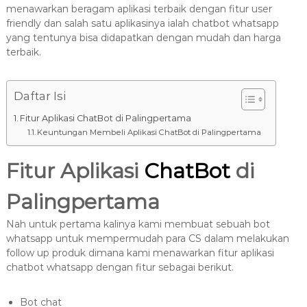
8
menawarkan beragam aplikasi terbaik dengan fitur user
7
friendly dan salah satu aplikasinya ialah chatbot whatsapp
7
yang tentunya bisa didapatkan dengan mudah dan harga
9
terbaik.
-
4
Daftar Isi
6
4
Fitur Aplikasi ChatBot di Palingpertama
6
Keuntungan Membeli Aplikasi ChatBot di Palingpertama
Fitur Aplikasi
ChatBot
di
Palingpertama
Nah untuk pertama kalinya kami membuat sebuah bot
whatsapp untuk mempermudah para CS dalam melakukan
follow up produk dimana kami menawarkan fitur aplikasi
chatbot whatsapp dengan fitur sebagai berikut.
Bot chat