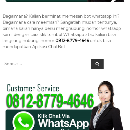
Bagaimana? Kalian berminat memesan bot whatsapp ini?
Bagaimana cara meemsan? Sangatlah mudah tentunya,
dimana kalian hanya perlu menghubungi nomor whatsapp
kami dengan cara klik tombol Whatsapp atau kalian bisa
langsung hubungi nomor
0812-8779-4646
untuk bisa
mendapatkan Aplikasi ChatBot
S
S
e
e
a
a
r
c
r
h
c
h
f
o
r
: