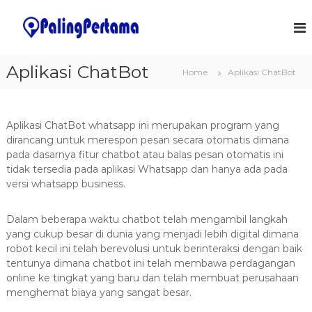
S
k
J
S
o
i
a
f
p
s
t
t
Aplikasi ChatBot
a
w
Home
Aplikasi ChatBot
o
a
P
c
r
e
o
e
m
&
n
Aplikasi ChatBot whatsapp ini merupakan program yang
I
t
b
dirancang untuk merespon pesan secara otomatis dimana
T
e
pada dasarnya fitur chatbot atau balas pesan otomatis ini
u
S
n
tidak tersedia pada aplikasi Whatsapp dan hanya ada pada
a
o
t
versi whatsapp business.
l
t
u
a
t
Dalam beberapa waktu chatbot telah mengambil langkah
n
i
yang cukup besar di dunia yang menjadi lebih digital dimana
o
A
n
robot kecil ini telah berevolusi untuk berinteraksi dengan baik
p
s
tentunya dimana chatbot ini telah membawa perdagangan
l
online ke tingkat yang baru dan telah membuat perusahaan
i
menghemat biaya yang sangat besar.
k