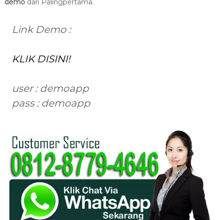
demo
dari Palingpertama.
Link Demo :
KLIK DISINI!
user : demoapp
pass : demoapp