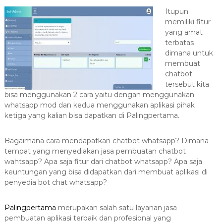
a
Itupun
s
memiliki fitur
i
yang amat
T
terbatas
dimana untuk
e
membuat
r
chatbot
b
tersebut kita
a
bisa menggunakan 2 cara yaitu dengan menggunakan
i
whatsapp mod dan kedua menggunakan aplikasi pihak
k
ketiga yang kalian bisa dapatkan di Palingpertama.
H
u
Bagaimana cara mendapatkan chatbot whatsapp? Dimana
b
tempat yang menyediakan jasa pembuatan chatbot
wahtsapp? Apa saja fitur dari chatbot whatsapp? Apa saja
0
keuntungan yang bisa didapatkan dari membuat aplikasi di
8
penyedia bot chat whatsapp?
1
2
Palingpertama
merupakan salah satu layanan jasa
-
pembuatan aplikasi terbaik dan profesional yang