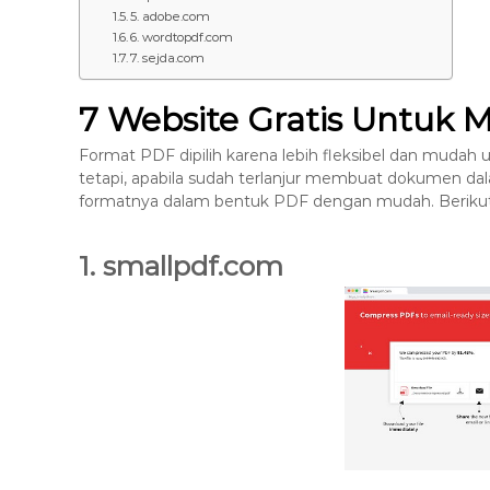
8
5. adobe.com
6. wordtopdf.com
7
7. sejda.com
7
9
7 Website Gratis Untuk
-
4
Format PDF dipilih karena lebih fleksibel dan mudah
6
tetapi, apabila sudah terlanjur membuat dokumen dal
4
formatnya dalam bentuk PDF dengan mudah. Berikut in
6
1. smallpdf.com