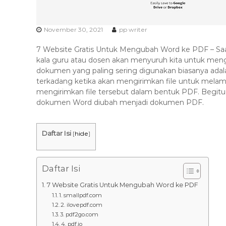
s
k
a
s
November 30, 2021
pp writer
i
7 Website Gratis Untuk Mengubah Word ke PDF – S
T
kala guru atau dosen akan menyuruh kita untuk me
e
dokumen yang paling sering digunakan biasanya adal
r
terkadang ketika akan mengirimkan file untuk melam
b
mengirimkan file tersebut dalam bentuk PDF. Begitu j
a
dokumen Word diubah menjadi dokumen PDF.
i
k
Daftar Isi
[
hide
]
H
u
b
Daftar Isi
0
8
7 Website Gratis Untuk Mengubah Word ke PDF
1. smallpdf.com
1
2. ilovepdf.com
2
3. pdf2go.com
-
4. pdf.io