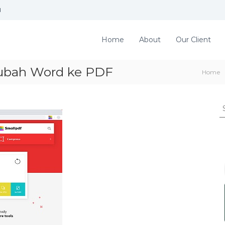
d
Home
About
Our Client
gubah Word ke PDF
Home
S
e
a
r
c
h
f
o
r
: