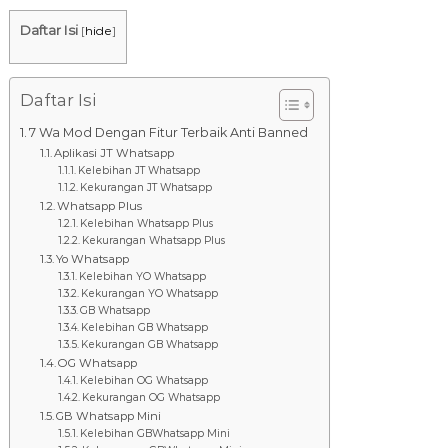
8
7
Daftar Isi
[
hide
]
7
9
-
Daftar Isi
4
7 Wa Mod Dengan Fitur Terbaik Anti Banned
6
Aplikasi JT Whatsapp
4
Kelebihan JT Whatsapp
6
Kekurangan JT Whatsapp
Whatsapp Plus
Kelebihan Whatsapp Plus
Kekurangan Whatsapp Plus
Yo Whatsapp
Kelebihan YO Whatsapp
Kekurangan YO Whatsapp
GB Whatsapp
Kelebihan GB Whatsapp
Kekurangan GB Whatsapp
OG Whatsapp
Kelebihan OG Whatsapp
Kekurangan OG Whatsapp
GB Whatsapp Mini
Kelebihan GBWhatsapp Mini