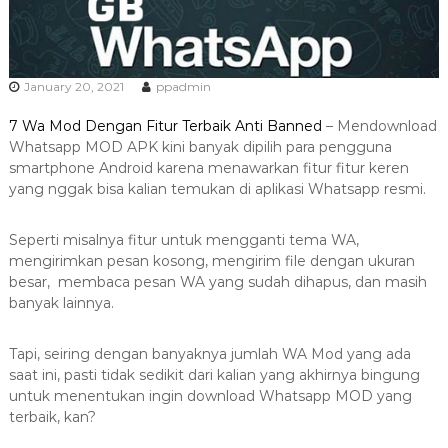
a
s
i
T
January 20, 2021
ppadmin
e
7 Wa Mod Dengan Fitur Terbaik Anti Banned
– Mendownload
r
Whatsapp MOD APK kini banyak dipilih para pengguna
b
smartphone Android karena menawarkan fitur fitur keren
a
yang nggak bisa kalian temukan di aplikasi Whatsapp resmi.
i
k
Seperti misalnya fitur untuk mengganti tema WA,
H
mengirimkan pesan kosong, mengirim file dengan ukuran
u
besar, membaca pesan WA yang sudah dihapus, dan masih
b
banyak lainnya.
0
8
Tapi, seiring dengan banyaknya jumlah WA Mod yang ada
1
saat ini, pasti tidak sedikit dari kalian yang akhirnya bingung
untuk menentukan ingin download Whatsapp MOD yang
2
terbaik, kan?
-