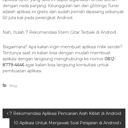
dengan nada panjang. Keunggulan lain dari gStrings Tuner
adalah aplikasi ini gratis dan sudah pernah dipasang sebanyak
50 juta kali pada perangkat Android.
Nah, Itulah 7 Rekomendasi Stem Gitar Terbaik di Android
Bagaimana? Apa kalian ingin membuat aplikasi milik sendiri?
Tentunya saat ini kalian bisa dengan mudah membuat
aplikasi dengan langsung menghubungi ke nomor
0812-
8779-4646
agar kalian bisa langsung konsultasi untuk
pembuatan aplikasi.
Blog
P
7 Rekomendasi Aplikasi Pencarian Arah Kiblat di Android
10 Aplikasi Untuk Menjawab Soal Pelajaran di Android
o