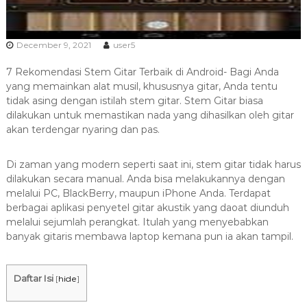
a
s
i
December 9, 2021
user5
T
7 Rekomendasi Stem Gitar Terbaik di Android- Bagi Anda
e
yang memainkan alat musil, khususnya gitar, Anda tentu
r
tidak asing dengan istilah stem gitar. Stem Gitar biasa
b
dilakukan untuk memastikan nada yang dihasilkan oleh gitar
a
akan terdengar nyaring dan pas.
i
k
Di zaman yang modern seperti saat ini, stem gitar tidak harus
H
dilakukan secara manual. Anda bisa melakukannya dengan
u
melalui PC, BlackBerry, maupun iPhone Anda. Terdapat
b
berbagai aplikasi penyetel gitar akustik yang daoat diunduh
melalui sejumlah perangkat. Itulah yang menyebabkan
0
banyak gitaris membawa laptop kemana pun ia akan tampil.
8
1
2
Daftar Isi
[
hide
]
-