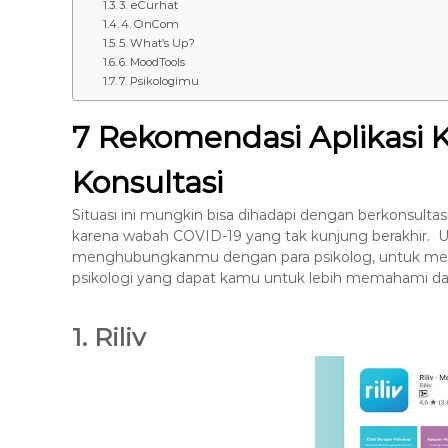
3. eCurhat
8
4. OnCom
7
5. What’s Up?
7
6. MoodTools
7. Psikologimu
9
-
7 Rekomendasi Aplikasi 
4
6
Konsultasi
4
6
Situasi ini mungkin bisa dihadapi dengan berkonsultasi k
karena wabah COVID-19 yang tak kunjung berakhir. U
menghubungkanmu dengan para psikolog, untuk menang
psikologi yang dapat kamu untuk lebih memahami dan
1. Riliv