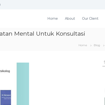
d
Home
About
Our Client
atan Mental Untuk Konsultasi
Home
Blog
S
e
a
r
c
h
f
o
r
: