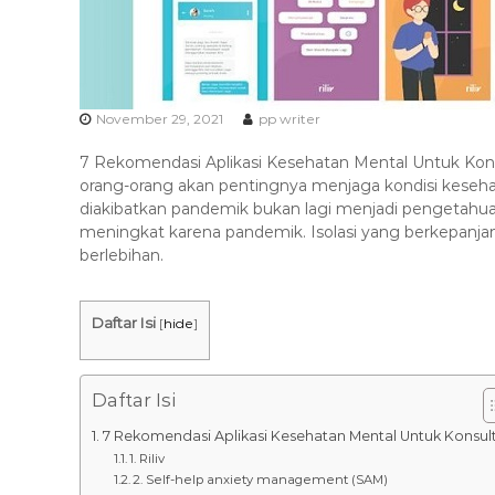
s
k
a
s
i
T
November 29, 2021
pp writer
e
7 Rekomendasi Aplikasi Kesehatan Mental Untuk Kon
r
orang-orang akan pentingnya menjaga kondisi keseh
b
diakibatkan pandemik bukan lagi menjadi pengetahua
a
meningkat karena pandemik. Isolasi yang berkepanj
i
berlebihan.
k
H
Daftar Isi
[
hide
]
u
b
0
Daftar Isi
8
1
7 Rekomendasi Aplikasi Kesehatan Mental Untuk Konsult
2
1. Riliv
2. Self-help anxiety management (SAM)
-