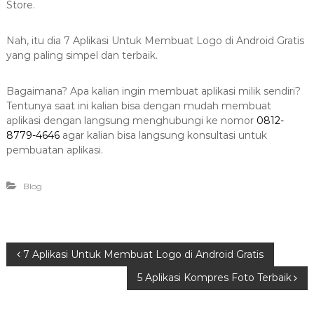
Store.
Nah, itu dia 7 Aplikasi Untuk Membuat Logo di Android Gratis
yang paling simpel dan terbaik.
Bagaimana? Apa kalian ingin membuat aplikasi milik sendiri?
Tentunya saat ini kalian bisa dengan mudah membuat
aplikasi dengan langsung menghubungi ke nomor
0812-
8779-4646
agar kalian bisa langsung konsultasi untuk
pembuatan aplikasi.
Blog
P
7 Aplikasi Untuk Membuat Logo di Android Gratis
5 Aplikasi Kompres Foto Terbaik
o