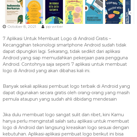
a
s
i
T
October 8, 2021
pp writer
e
7 Aplikasi Untuk Membuat Logo di Android Gratis –
r
Kecanggihan tekonologi smartphone Android sudah tidak
b
dapat dipungkiri lagi. Sekarang, tidak sedikit dari aplikasi
a
Android yang siap memudahkan pekerjaan para pengguna
i
Android. Contohnya saja seperti 7 aplikasi untuk membuat
k
logo di Android yang akan dibahas kali ini.
H
u
Banyak sekali aplikasi pembuat logo terbaik di Android yang
b
dapat digunakan secara gratis oleh orang-orang yang masih
pemula ataupun yang sudah ahli dibidang mendesain
0
8
1
Jika dulu membuat logo sangat sulit dan ribet, kini Kamu
hanya perlu menginstall salah satu aplikasi untuk membuat
2
logo di Android dan langsung kreasikan logo sesuai dengan
-
kebutuhan. Aplikasi-aplikasi pembuat logo berikut ini bisa