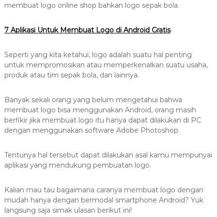
8
membuat logo online shop bahkan logo sepak bola.
7
7
7 Aplikasi Untuk Membuat Logo di Android Gratis
9
-
Seperti yang kita ketahui, logo adalah suatu hal penting
4
untuk mempromosikan atau memperkenalkan suatu usaha,
6
produk atau tim sepak bola, dan lainnya.
4
6
Banyak sekali orang yang belum mengetahui bahwa
membuat logo bisa menggunakan Android, orang masih
berfikir jika membuat logo itu hanya dapat dilakukan di PC
dengan menggunakan software Adobe Photoshop.
Tentunya hal tersebut dapat dilakukan asal kamu mempunyai
aplikasi yang mendukung pembuatan logo.
Kalian mau tau bagaimana caranya membuat logo dengan
mudah hanya dengan bermodal smartphone Android? Yuk
langsung saja simak ulasan berikut ini!