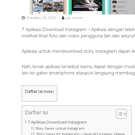
s
k
a
s
October 29, 2021
pp writer
i
7 Aplikasi Download Instagram – Aplikasi dengan lebi
T
melihat-lihat foto dan video pengguna lain dari seluru
e
r
Aplikasi untuk mendownload story Instagram dapat d
b
a
Nah, lewat aplikasi tersebut kamu dapat dengan mud
i
lain ke galeri smartphone ataupun langsung membag
k
H
u
Daftar Isi
[
hide
]
b
0
8
Daftar Isi
1
7 Aplikasi Download Instagram
2
Story Saver untuk Instagram
-
Story Saver for Instagram – Save HD Images, Videos