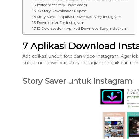
8
Instagram Story Downloader
IG Story Downloader Repost
7
Story Saver – Aplikasi Download Story Instagram
7
Downloader For Instagram
9
IG Downloader – Aplikasi Download Story Instagram
-
4
7 Aplikasi Download Ins
6
Ada aplikasi unduh foto dan video Instagram. Agar le
4
untuk mendownload story Instagram terbaik dan ra
6
Story Saver untuk Instagram