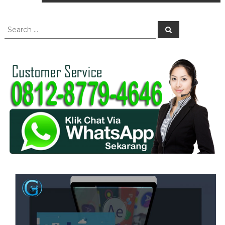
o
s
S
S
e
e
a
t
a
r
c
r
h
n
c
h
a
f
o
r
v
:
i
g
a
t