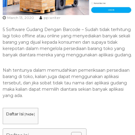
a
s
March 13, 2020
pp writer
i
T
5 Software Gudang Dengan Barcode – Sudah tidak terhitung
e
lagi toko offline atau online yang menyediakan banyak sekali
r
barang yang dijual kepada konsumen dan supaya tidak
b
kerepotan dalam mengelola persediaan barang toko yang
a
banyak diantara mereka yang menggunakan aplikasi gudang.
i
k
Nah tentunya dalam memudahkan pemeriksaan persediaan
H
barang di toko, kalian juga dapat menggunakan aplikasi
tersebut, dan jika sobat tidak tau nama dari aplikasi gudang
u
maka kalian dapat memilih diantara sekian banyak aplikasi
b
yang ada.
0
8
1
Daftar Isi
[
hide
]
2
-