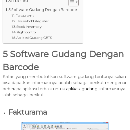
8
Daftar Isi
7
5 Software Gudang Dengan Barcode
7
Fakturama
9
Household Register
Stock Inventory
-
Rightcontrol
4
Aplikasi Gudang GETS
6
4
5 Software Gudang Dengan
6
Barcode
Kalian yang membutuhkan software gudang tentunya kalian
bisa dapatkan informasinya adalah sebagai berikut mengenai
beberapa aplikasi terbaik untuk
aplikasi gudang
, informasinya
ialah sebagai berikut.
Fakturama