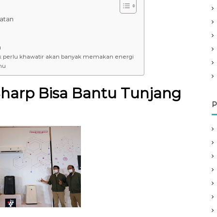
hatan
u
tak perlu khawatir akan banyak memakan energi
mu
Sharp Bisa Bantu Tunjang
P