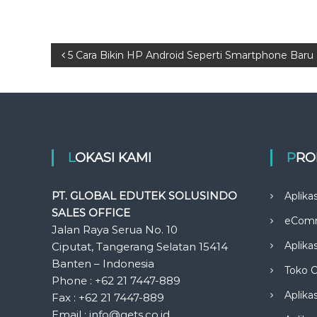
P
5 Cara Bikin HP Android Seperti Smartphone Baru
o
s
t
LOKASI KAMI
PR
n
PT. GLOBAL EDUTEK SOLUSINDO
Aplika
a
SALES OFFICE
eCom
Jalan Raya Serua No. 10
v
Aplika
Ciputat, Tangerang Selatan 15414
Banten – Indonesia
Toko O
i
Phone : +62 21 7447-889
Aplika
Fax : +62 21 7447-889
g
Email : info@gets.co.id