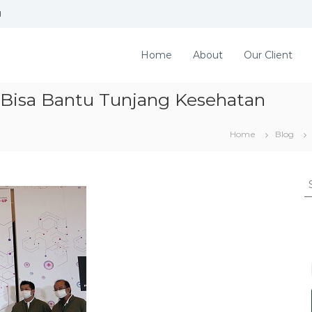
d
Home
About
Our Client
p Bisa Bantu Tunjang Kesehatan
Home
Blog
S
e
a
r
c
h
f
o
r
: