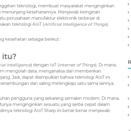
anggihan teknologi, membuat masyarakat menginginkan
 menunjang kesehariannya. Menjawab keinginan
tu perusahaan manufaktur elektronik terbesar di
kan teknologi AIoT (
Artificial Intelligence of Things
).
ang kesehatan sebagai berikut :
 itu?
R
cial Intelligence
) dengan IoT (
Internet of Things
). Di mana,
dalam mengolah data, menganalisa dan memberikan
ang. Jadi, dapat disimpulkan bahwa teknologi AIoT ini
esinambungan dan saling melengkapi satu sama lainnya.
utuhan pengguna yang sekarang semakin modern. Di mana,
tunya menginginkan sesuatu yang serba cepat dalam
adirnya teknologi AIoT Sharp ini benar-benar menjawab