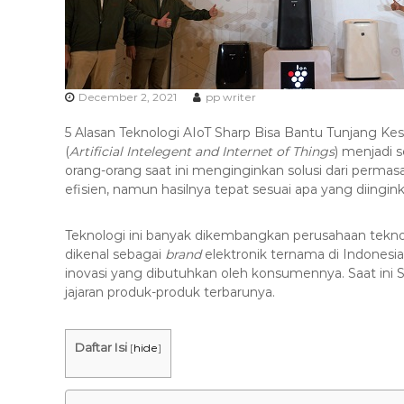
s
k
a
s
i
T
December 2, 2021
pp writer
e
5 Alasan Teknologi AIoT Sharp Bisa Bantu Tunjang Kes
r
(
Artificial Intelegent and Internet of Things
) menjadi 
b
orang-orang saat ini menginginkan solusi dari permas
a
efisien, namun hasilnya tepat sesuai apa yang diingin
i
k
Teknologi ini banyak dikembangkan perusahaan tekno
H
dikenal sebagai
brand
elektronik ternama di Indonesia
u
inovasi yang dibutuhkan oleh konsumennya. Saat in
b
jajaran produk-produk terbarunya.
0
8
Daftar Isi
[
hide
]
1
2
-