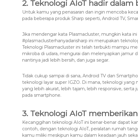
2. Teknologi AIoT hadir dalam
Untuk kamu yang penasaran dan ingin mencoba kecan
pada beberapa produk Sharp seperti, Android TV, Smartp
Jika mendengar kata Plasmacluster, mungkin kata ini 
#plasmaclusterhanyadarisharp ini merupakan teknologi
Teknologi Plasmacluster ini telah terbukti mampu me
mikroba di udara, mengurai dan melenyapkan jamur d
nantinya jadi lebih bersih, dan juga segar.
Tidak cukup sampai di sana, Android TV dan Smartph
teknologi layar super IGZO. Di mana, teknologi yang
yang lebih akurat, lebih tajam, lebih responsive, serta j
pada smartphone.
3. Teknologi AIoT memberika
Kecanggihan teknologi AIoT ini benar-benar dapat k
contoh, dengan teknologi AIoT, peralatan rumah tan
kamu miliki meskipun kamu dalam keadaan jauh sekal