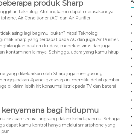
A
 beberapa produk Sharp
ggihan teknologi AIoT ini, kamu dapat merasakannya
hone, Air Conditioner (AC) dan Air Purifier.
tidak asing lagi bagimu, bukan? Yaps! Teknologi
 milik Sharp yang terdapat pada AC dan juga Air Purifier.
nghilangkan bakteri di udara, menekan virus dan juga
an kontaminan lainnya. Sehingga, udara yang kamu hirup
one yang dikeluarkan oleh Sharp juga mengusung
 menggunakan #paneligzosharp ini memiliki detail gambar
uga di klaim lebih irit konsumsi listrik pada TV dan baterai
n kenyamana bagi hidupmu
amu rasakan secara langsung dalam kehidupanmu. Sebagai
gga dapat kamu kontrol hanya melalui smartphone yang
ipun.