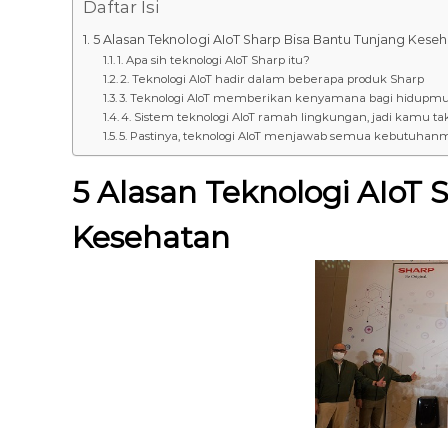
Daftar Isi
8
7
5 Alasan Teknologi AIoT Sharp Bisa Bantu Tunjang Kese
1. Apa sih teknologi AIoT Sharp itu?
7
2. Teknologi AIoT hadir dalam beberapa produk Sharp
9
3. Teknologi AIoT memberikan kenyamana bagi hidupm
-
4. Sistem teknologi AIoT ramah lingkungan, jadi kamu 
4
5. Pastinya, teknologi AIoT menjawab semua kebutuhan
6
4
5 Alasan Teknologi AIoT 
6
Kesehatan