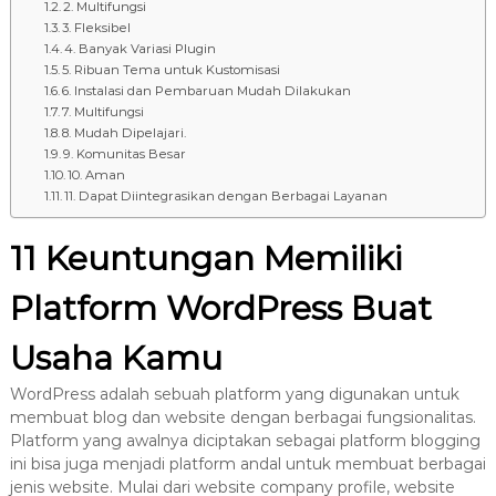
8
2. Multifungsi
7
3. Fleksibel
7
4. Banyak Variasi Plugin
5. Ribuan Tema untuk Kustomisasi
9
6. Instalasi dan Pembaruan Mudah Dilakukan
-
7. Multifungsi
4
8. Mudah Dipelajari.
9. Komunitas Besar
6
10. Aman
4
11. Dapat Diintegrasikan dengan Berbagai Layanan
6
11 Keuntungan Memiliki
Platform WordPress Buat
Usaha Kamu
WordPress adalah sebuah platform yang digunakan untuk
membuat blog dan website dengan berbagai fungsionalitas.
Platform yang awalnya diciptakan sebagai platform blogging
ini bisa juga menjadi platform andal untuk membuat berbagai
jenis website. Mulai dari website company profile, website