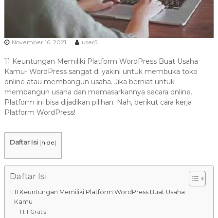
a
s
i
T
November 16, 2021
user5
e
11 Keuntungan Memiliki Platform WordPress Buat Usaha
r
Kamu- WordPress sangat di yakini untuk membuka toko
b
online atau membangun usaha. Jika berniat untuk
a
membangun usaha dan memasarkannya secara online.
i
Platform ini bisa dijadikan pilihan. Nah, berikut cara kerja
k
Platform WordPress!
H
u
Daftar Isi
[
hide
]
b
0
8
Daftar Isi
1
11 Keuntungan Memiliki Platform WordPress Buat Usaha
2
Kamu
-
1. Gratis