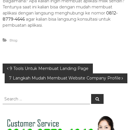
Bagaimana? Apa kalian ingin membuat aplikasi milik sendiri?
Tentunya saat ini kalian bisa dengan mudah membuat
aplikasi dengan langsung menghubungi ke nomor
0812-
8779-4646
agar kalian bisa langsung konsultasi untuk
pembuatan aplikasi.
Blog
P
9 Tools Untuk Membuat Landing Page
7 Langkah Mudah Membuat Website Company Profile
o
s
S
S
e
e
a
t
a
r
c
r
h
n
c
h