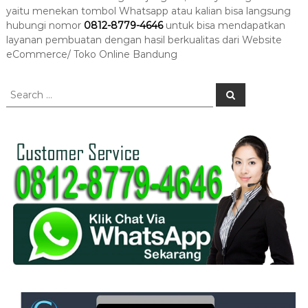
yaitu menekan tombol Whatsapp atau kalian bisa langsung
hubungi nomor
0812-8779-4646
untuk bisa mendapatkan
layanan pembuatan dengan hasil berkualitas dari Website
eCommerce/ Toko Online Bandung
S
S
e
e
a
a
r
c
r
h
c
h
f
o
r
: