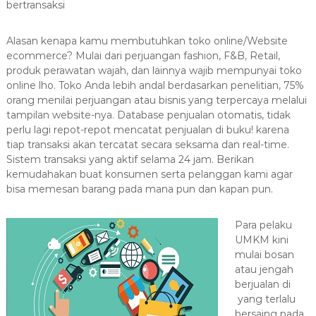
bertransaksi
a
s
Alasan kenapa kamu membutuhkan toko online/Website
i
ecommerce? Mulai dari perjuangan fashion, F&B, Retail,
T
produk perawatan wajah, dan lainnya wajib mempunyai toko
e
online lho. Toko Anda lebih andal berdasarkan penelitian, 75%
r
orang menilai perjuangan atau bisnis yang terpercaya melalui
b
tampilan website-nya. Database penjualan otomatis, tidak
a
perlu lagi repot-repot mencatat penjualan di buku! karena
tiap transaksi akan tercatat secara seksama dan real-time.
i
Sistem transaksi yang aktif selama 24 jam. Berikan
k
kemudahakan buat konsumen serta pelanggan kami agar
H
bisa memesan barang pada mana pun dan kapan pun.
u
b
Para pelaku
0
UMKM kini
8
mulai bosan
1
atau jengah
2
berjualan di
-
yang terlalu
bersaing pada