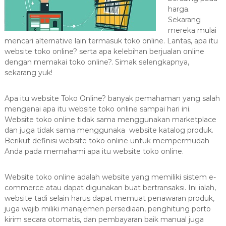
8
harga.
7
Sekarang
7
mereka mulai
9
mencari alternative lain termasuk toko online. Lantas, apa itu
-
website toko online? serta apa kelebihan berjualan online
4
dengan memakai toko online?. Simak selengkapnya,
6
sekarang yuk!
4
6
Apa itu website Toko Online? banyak pemahaman yang salah
mengenai apa itu website toko online sampai hari ini.
Website toko online tidak sama menggunakan marketplace
dan juga tidak sama menggunaka website katalog produk.
Berikut definisi website toko online untuk mempermudah
Anda pada memahami apa itu website toko online.
Website toko online adalah website yang memiliki sistem e-
commerce atau dapat digunakan buat bertransaksi. Ini ialah,
website tadi selain harus dapat memuat penawaran produk,
juga wajib miliki manajemen persediaan, penghitung porto
kirim secara otomatis, dan pembayaran baik manual juga