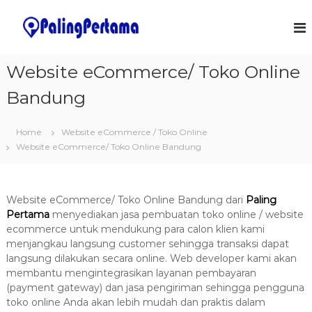
S
k
J
S
o
i
a
f
p
s
t
t
Website eCommerce/ Toko Online
a
w
o
a
P
Bandung
c
r
e
o
e
m
&
n
Home
Website eCommerce / Toko Online
I
t
b
T
Website eCommerce/ Toko Online Bandung
e
u
S
n
a
o
t
l
t
u
Website eCommerce/ Toko Online Bandung dari
Paling
a
t
Pertama
menyediakan jasa pembuatan toko online / website
n
i
ecommerce untuk mendukung para calon klien kami
o
A
menjangkau langsung customer sehingga transaksi dapat
n
p
langsung dilakukan secara online. Web developer kami akan
s
l
membantu mengintegrasikan layanan pembayaran
(payment gateway) dan jasa pengiriman sehingga pengguna
i
toko online Anda akan lebih mudah dan praktis dalam
k