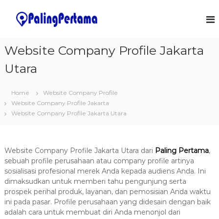
S
k
J
S
o
i
a
f
p
s
t
t
Website Company Profile Jakarta
a
w
o
a
P
Utara
c
r
e
o
e
m
&
n
Home
Website Company Profile
I
t
b
T
Website Company Profile Jakarta
e
u
S
Website Company Profile Jakarta Utara
n
a
o
t
l
t
u
a
t
Website Company Profile Jakarta Utara dari
Paling Pertama
,
n
i
sebuah profile perusahaan atau company profile artinya
o
A
sosialisasi profesional mere
k Anda kepada audiens Anda. Ini
n
p
dimaksudkan untuk memberi tahu pengunjung serta
s
l
prospek perihal produk, layanan, dan pemosisian Anda waktu
ini pada pasar. Profile perusahaan yang didesain dengan baik
i
adalah cara untuk membuat diri Anda menonjol dari
k