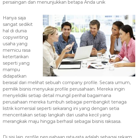
persaingan dan menunjukkan betapa Anda unik
a
s
Hanya saja
i
sangat sedikit
T
hal di dunia
e
copywriting
r
usaha yang
b
memicu rasa
a
ketertarikan
seperti yang
i
mampu
k
didapatkan
H
berasal dari melihat sebuah company profile. Secara umum,
u
pemilik bisnis menyukai profile perusahaan. Mereka ingin
b
menyelidiki setiap detail mungil perihal bagaimana
0
perusahaan mereka tumbuh sebagai pembangkit tenaga
8
listrik komersial seperti sekarang ini yang dengan setia
menceritakan setiap langkah dari usaha kecil yang
1
merangkak maju hingga berhasil sebagai bisnis raksasa.
2
-
Di sisi lain, profile perusahaan rata-rata adalah sebagai rekam