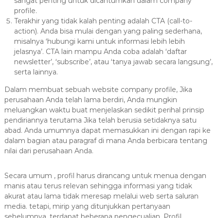
sangat penting untuk dicantumkan dalam company
profile.
Terakhir yang tidak kalah penting adalah CTA (call-to-
action). Anda bisa mulai dengan yang paling sederhana,
misalnya ‘hubungi kami untuk informasi lebih lebih
jelasnya’. CTA lain mampu Anda coba adalah ‘daftar
newsletter’, ‘subscribe’, atau ‘tanya jawab secara langsung’,
serta lainnya.
Dalam membuat sebuah website company profile, Jika
perusahaan Anda telah lama berdiri, Anda mungkin
meluangkan waktu buat menjelaskan sedikit perihal prinsip
pendiriannya terutama Jika telah berusia setidaknya satu
abad. Anda umumnya dapat memasukkan ini dengan rapi ke
dalam bagian atau paragraf di mana Anda berbicara tentang
nilai dari perusahaan Anda.
Secara umum , profil harus dirancang untuk menua dengan
manis atau terus relevan sehingga informasi yang tidak
akurat atau lama tidak meresap melalui web serta saluran
media. tetapi, mirip yang ditunjukkan pertanyaan
sebelumnya, terdapat beberapa pengecualian. Profil