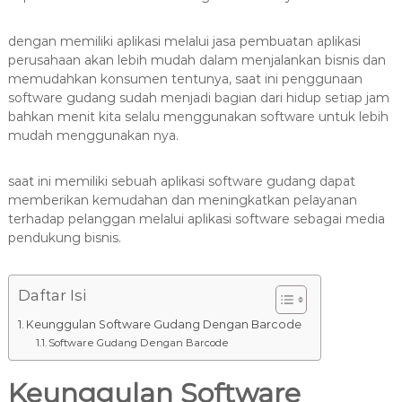
a
s
dengan memiliki aplikasi melalui jasa pembuatan aplikasi
i
perusahaan akan lebih mudah dalam menjalankan bisnis dan
T
memudahkan konsumen tentunya, saat ini penggunaan
software gudang sudah menjadi bagian dari hidup setiap jam
e
bahkan menit kita selalu menggunakan software untuk lebih
r
mudah menggunakan nya.
b
a
saat ini memiliki sebuah aplikasi software gudang dapat
i
memberikan kemudahan dan meningkatkan pelayanan
k
terhadap pelanggan melalui aplikasi software sebagai media
H
pendukung bisnis.
u
b
0
Daftar Isi
8
Keunggulan Software Gudang Dengan Barcode
1
Software Gudang Dengan Barcode
2
-
Keunggulan Software