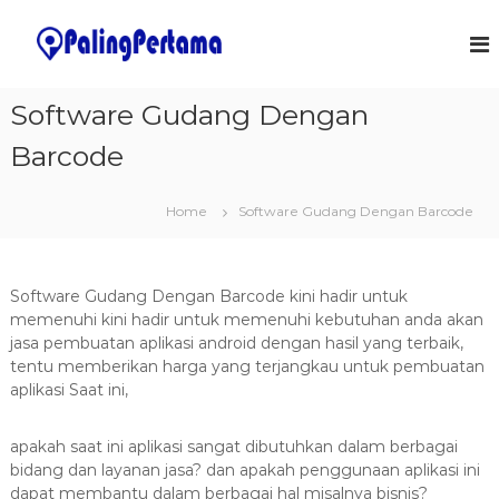
S
k
J
S
o
i
a
f
p
s
t
t
Software Gudang Dengan
a
w
o
a
P
Barcode
c
r
e
o
e
m
&
n
Home
Software Gudang Dengan Barcode
I
t
b
T
e
u
S
n
a
o
t
l
Software Gudang Dengan Barcode kini hadir untuk
t
u
memenuhi kini hadir untuk memenuhi kebutuhan anda akan
a
t
jasa pembuatan aplikasi android dengan hasil yang terbaik,
n
i
tentu memberikan harga yang terjangkau untuk pembuatan
o
A
aplikasi Saat ini,
n
p
s
l
apakah saat ini aplikasi sangat dibutuhkan dalam berbagai
i
bidang dan layanan jasa? dan apakah penggunaan aplikasi ini
k
dapat membantu dalam berbagai hal misalnya bisnis?