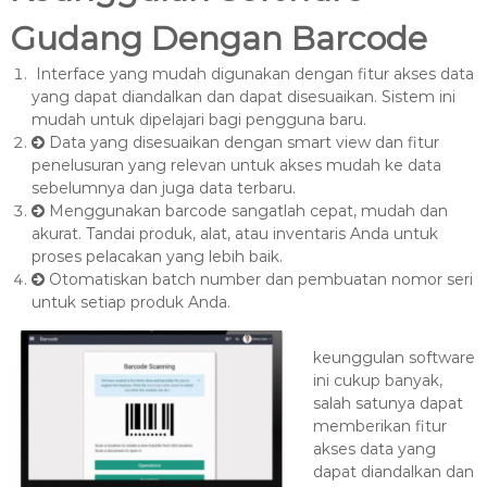
8
7
Gudang Dengan Barcode
7
Interface yang mudah digunakan dengan fitur akses data
9
yang dapat diandalkan dan dapat disesuaikan. Sistem ini
-
mudah untuk dipelajari bagi pengguna baru.
4
Data yang disesuaikan dengan smart view dan fitur
6
penelusuran yang relevan untuk akses mudah ke data
4
sebelumnya dan juga data terbaru.
6
Menggunakan barcode sangatlah cepat, mudah dan
akurat. Tandai produk, alat, atau inventaris Anda untuk
proses pelacakan yang lebih baik.
Otomatiskan batch number dan pembuatan nomor seri
untuk setiap produk Anda.
keunggulan software
ini cukup banyak,
salah satunya dapat
memberikan fitur
akses data yang
dapat diandalkan dan