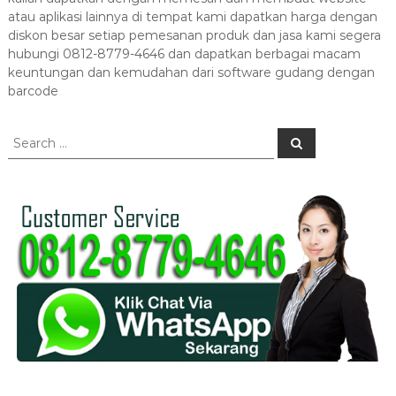
atau aplikasi lainnya di tempat kami dapatkan harga dengan
diskon besar setiap pemesanan produk dan jasa kami segera
hubungi 0812-8779-4646 dan dapatkan berbagai macam
keuntungan dan kemudahan dari software gudang dengan
barcode
S
S
e
e
a
a
r
c
r
h
c
h
f
o
r
: