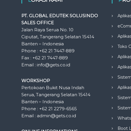
PT. GLOBAL EDUTEK SOLUSINDO
Aplika
SALES OFFICE
eCom
Jalan Raya Serua No. 10
Aplika
Ciputat, Tangerang Selatan 15414
Banten – Indonesia
Toko O
Phone : +62 21 7447-889
Aplika
Fax : +62 21 7447-889
Email : info@gets.co.id
Aplikas
Siste
WORKSHOP
Pertokoan Bukit Nusa Indah
Aplika
Serua, Tangerang Selatan 15414
Sistem
Banten – Indonesia
Siste
Phone : +62 21 2279-6565
Email : admin@gets.co.id
Whats
Boot 