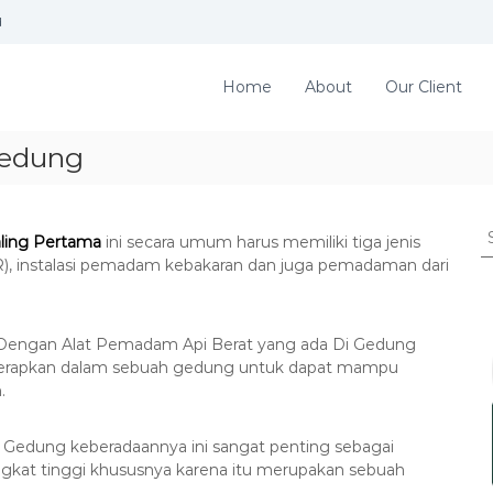
d
Home
About
Our Client
Gedung
S
ling Pertama
ini secara umum harus memiliki tiga jenis
e
), instalasi pemadam kebakaran dan juga pemadaman dari
a
r
c
h
Dengan Alat Pemadam Api Berat yang ada Di Gedung
f
terapkan dalam sebuah gedung untuk dapat mampu
o
.
r
:
Gedung keberadaannya ini sangat penting sebagai
kat tinggi khususnya karena itu merupakan sebuah