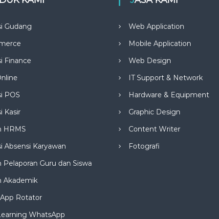
si Gudang
Web Application
merce
Mobile Application
si Finance
Web Design
nline
IT Support & Network
si POS
Hardware & Equipment
i Kasir
Graphic Design
m HRMS
Content Writer
si Absensi Karyawan
Fotografi
 Pelaporan Guru dan Siswa
m Akademik
App Rotator
Learning WhatsApp