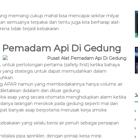
.
ng memang cukup mahal bisa mencapai sekitar milyar
n semuanya terpakai dan tentu juga kita berharap alat-
ena tidak terjadi kebakaran.
lat Pemadam Api Di Gedung
, untuk pertolongan pertama (safety first) ketika bahaya
okasi yang strategis untuk dapat memudahkan dalam
uhkan.
abung APAR namun yang membedakannya hanya volume air
 diletakkan didalam dan diluar gedung.
J
teksi asap yang secara otomatis menghidupkan alarm ketika
 adanya larangan merokok pada gedung seperti mal dan
dapat banyak asap berpotensi merusak kerja smoke
bakaran yang selalu berisi air penuh sebagai persiapan
talasi pipa sprinkler, dengan prinsip kerja mirip