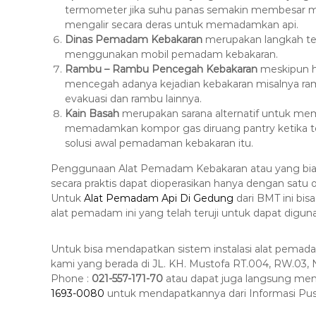
termometer jika suhu panas semakin membesar ma
8
mengalir secara deras untuk memadamkan api.
7
Dinas Pemadam Kebakaran
merupakan langkah ter
7
menggunakan mobil pemadam kebakaran.
9
Rambu – Rambu Pencegah Kebakaran
meskipun ha
-
mencegah adanya kejadian kebakaran misalnya ram
4
evakuasi dan rambu lainnya.
6
Kain Basah
merupakan sarana alternatif untuk me
memadamkan kompor gas diruang pantry ketika t
4
solusi awal pemadaman kebakaran itu.
6
Penggunaan Alat Pemadam Kebakaran atau yang biasa
secara praktis dapat dioperasikan hanya dengan satu
Untuk
Alat Pemadam Api Di Gedung
dari BMT ini bis
alat pemadam ini yang telah teruji untuk dapat digu
Untuk bisa mendapatkan sistem instalasi alat pemadam
kami yang berada di JL. KH. Mustofa RT.004, RW.03, 
Phone :
021-557-171-70
atau dapat juga langsung men
1693-0080
untuk mendapatkannya dari Informasi Pu