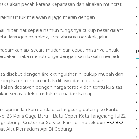
ka akan pecah karena kepanasan dan air akan muncrat
akhir untuk melawan si jago merah dengan
l ini terlihat sepele namun fungsinya cukup besar dalam
bu larangan merokok, area khusus merokok, jalur
madamkan api secara mudah dan cepat misalnya untuk
P
erbakar maka menutupnya dengan kain basah menjadi
 disebut dengan fire extinguisher ini cukup mudah dan
 orang karena ringan untuk dibawa dan digunakan.
a kalian dapatkan dengan harga terbaik dan tentu kualitas
nakan secara efektif untuk memadamkan api.
 api ini dari kami anda bisa langsung datang ke kantor
No. 26 Poris Gaga Baru – Batu Ceper Kota Tangerang 15122
ghubungi Customer Service kami di line telepon
+62 852-
sat Alat Pemadam Api Di Gedung