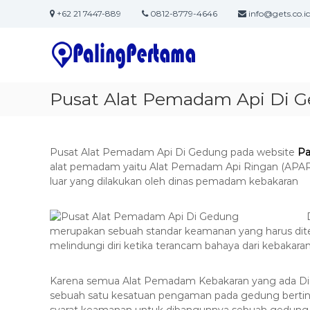
S
+62 21 7447-889
0812-8779-4646
info@gets.co.i
k
J
S
i
a
o
p
f
t
s
t
o
a
w
c
Pusat Alat Pemadam Api Di 
P
a
o
e
r
n
m
e
t
b
&
e
Pusat Alat Pemadam Api Di Gedung pada website
Pa
u
I
n
alat pemadam yaitu Alat Pemadam Api Ringan (APAR
T
t
luar yang dilakukan oleh dinas pemadam kebakaran
a
S
t
o
a
l
merupakan sebuah standar keamanan yang harus di
n
u
melindungi diri ketika terancam bahaya dari kebakaran
A
t
p
i
Karena semua Alat Pemadam Kebakaran yang ada Di 
l
o
sebuah satu kesatuan pengaman pada gedung berting
n
i