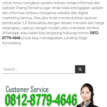
untuk terus mengikuti update terbaru setiap informasi dari
website Paling Pertama agar Anda tidak ketinggalan update
dan informasi terbaru mengenai website dan digital
marketing lainnya. Atau jika Anda membutuhkan layanan
pembuatan LP berkualitas dengan desain menarik dan harga
terjangkau, caranya sangat mudah yaitu menekan tombol
Whatsapp atau kalian bisa langsung hubungi nomor
0812-
8779-4646
untuk bisa mendapatkan Landing Page
Sumedang
S
S
e
e
a
a
r
c
r
h
c
h
f
o