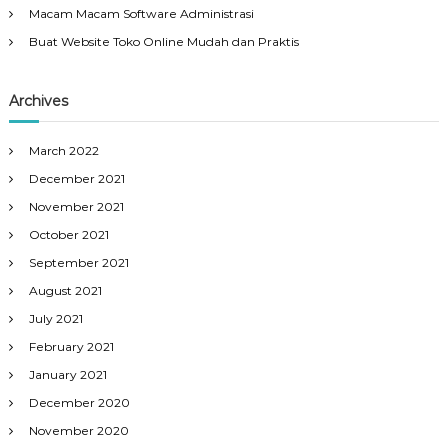
Macam Macam Software Administrasi
Buat Website Toko Online Mudah dan Praktis
Archives
March 2022
December 2021
November 2021
October 2021
September 2021
August 2021
July 2021
February 2021
January 2021
December 2020
November 2020