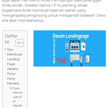
juga dapat membantu Anda membangun basis pelanggan
Anda sendiri. Jelaskan bahwa LP itu penting, tetapi
bagaimana Anda membuat halaman arahan yang
menginspirasi pengunjung untuk mengambil tindakan? Disini
kita akan membahasnya.
Daftar
Isi
Tips
Membuat
Landing
Page
Jakarta
Timur
Yang
Menarik
Cara
Memb
uat LP
di
WordP