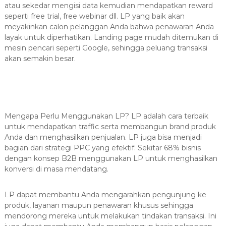
8
atau sekedar mengisi data kemudian mendapatkan reward
7
seperti free trial, free webinar dll. LP yang baik akan
7
meyakinkan calon pelanggan Anda bahwa penawaran Anda
9
layak untuk diperhatikan. Landing page mudah ditemukan di
-
mesin pencari seperti Google, sehingga peluang transaksi
akan semakin besar.
4
6
4
6
Mengapa Perlu Menggunakan LP? LP adalah cara terbaik
untuk mendapatkan traffic serta membangun brand produk
Anda dan menghasilkan penjualan. LP juga bisa menjadi
bagian dari strategi PPC yang efektif. Sekitar 68% bisnis
dengan konsep B2B menggunakan LP untuk menghasilkan
konversi di masa mendatang.
LP dapat membantu Anda mengarahkan pengunjung ke
produk, layanan maupun penawaran khusus sehingga
mendorong mereka untuk melakukan tindakan transaksi. Ini