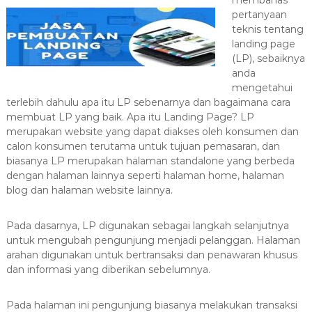
membahas
a
pertanyaan
s
teknis tentang
i
landing page
(LP), sebaiknya
T
anda
e
mengetahui
r
terlebih dahulu apa itu LP sebenarnya dan bagaimana cara
b
membuat LP yang baik. Apa itu Landing Page? LP
a
merupakan website yang dapat diakses oleh konsumen dan
i
calon konsumen terutama untuk tujuan pemasaran, dan
k
biasanya LP merupakan halaman standalone yang berbeda
dengan halaman lainnya seperti halaman home, halaman
H
blog dan halaman website lainnya.
u
b
Pada dasarnya, LP digunakan sebagai langkah selanjutnya
0
untuk mengubah pengunjung menjadi pelanggan. Halaman
8
arahan digunakan untuk bertransaksi dan penawaran khusus
1
dan informasi yang diberikan sebelumnya.
2
-
Pada halaman ini pengunjung biasanya melakukan transaksi