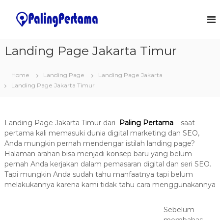
S
k
J
S
o
i
a
f
p
s
t
t
Landing Page Jakarta Timur
a
w
o
a
P
c
r
e
Home
Landing Page
Landing Page Jakarta
o
e
m
&
Landing Page Jakarta Timur
n
I
t
b
T
e
u
S
n
a
o
Landing Page Jakarta Timur dari
Paling Pertama
– saat
t
l
t
pertama kali memasuki dunia digital marketing dan SEO,
u
Anda mungkin pernah mendengar istilah landing page?
a
t
Halaman arahan bisa menjadi konsep baru yang belum
n
i
pernah Anda kerjakan dalam pemasaran digital dan seri SEO.
o
A
n
Tapi mungkin Anda sudah tahu manfaatnya tapi belum
p
s
melakukannya karena kami tidak tahu cara menggunakannya
l
i
Sebelum
k