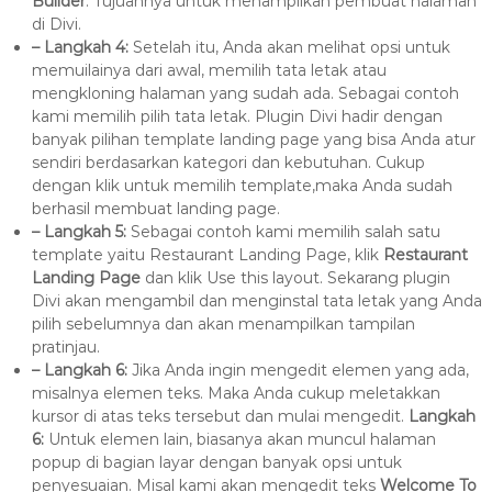
Builder
. Tujuannya untuk menampilkan pembuat halaman
di Divi.
– Langkah 4:
Setelah itu, Anda akan melihat opsi untuk
memuilainya dari awal, memilih tata letak atau
mengkloning halaman yang sudah ada. Sebagai contoh
kami memilih pilih tata letak. Plugin Divi hadir dengan
banyak pilihan template landing page yang bisa Anda atur
sendiri berdasarkan kategori dan kebutuhan. Cukup
dengan klik untuk memilih template,maka Anda sudah
berhasil membuat landing page.
– Langkah 5:
Sebagai contoh kami memilih salah satu
template yaitu Restaurant Landing Page, klik
Restaurant
Landing Page
dan klik Use this layout. Sekarang plugin
Divi akan mengambil dan menginstal tata letak yang Anda
pilih sebelumnya dan akan menampilkan tampilan
pratinjau.
– Langkah 6:
Jika Anda ingin mengedit elemen yang ada,
misalnya elemen teks. Maka Anda cukup meletakkan
kursor di atas teks tersebut dan mulai mengedit.
Langkah
6:
Untuk elemen lain, biasanya akan muncul halaman
popup di bagian layar dengan banyak opsi untuk
penyesuaian. Misal kami akan mengedit teks
Welcome To