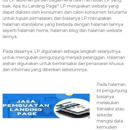
itu LP sebenarnya dan bagaimana cara membuat LP yang
a
baik. Apa itu Landing Page? LP merupakan website yang
s
dapat diakses oleh konsumen dan calon konsumen terutama
i
untuk tujuan pemasaran, dan biasanya LP merupakan
halaman standalone yang berbeda dengan halaman lainnya
T
seperti halaman home, halaman blog dan halaman website
e
lainnya.
r
b
Pada dasarnya, LP digunakan sebagai langkah selanjutnya
a
untuk mengubah pengunjung menjadi pelanggan. Halaman
i
arahan digunakan untuk bertransaksi dari penawaran khusus
k
dan informasi yang diberikan sebelumnya.
H
u
Pada halaman
b
ini pengunjung
0
biasanya
8
melakukan
1
transaksi atau
sekedar
2
mengisi data
-
kemudian