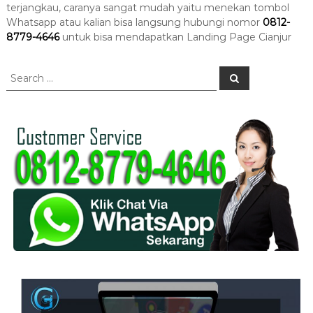
terjangkau, caranya sangat mudah yaitu menekan tombol
Whatsapp atau kalian bisa langsung hubungi nomor
0812-
8779-4646
untuk bisa mendapatkan Landing Page Cianjur
S
S
e
e
a
a
r
c
r
h
c
h
f
o
r
: