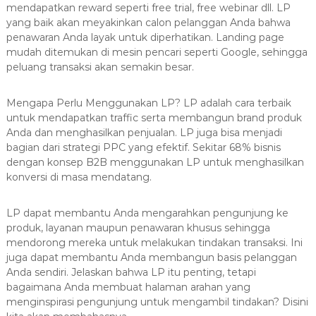
8
mendapatkan reward seperti free trial, free webinar dll. LP
7
yang baik akan meyakinkan calon pelanggan Anda bahwa
7
penawaran Anda layak untuk diperhatikan. Landing page
9
mudah ditemukan di mesin pencari seperti Google, sehingga
-
peluang transaksi akan semakin besar.
4
6
Mengapa Perlu Menggunakan LP? LP adalah cara terbaik
4
untuk mendapatkan traffic serta membangun brand produk
Anda dan menghasilkan penjualan. LP juga bisa menjadi
6
bagian dari strategi PPC yang efektif. Sekitar 68% bisnis
dengan konsep B2B menggunakan LP untuk menghasilkan
konversi di masa mendatang.
LP dapat membantu Anda mengarahkan pengunjung ke
produk, layanan maupun penawaran khusus sehingga
mendorong mereka untuk melakukan tindakan transaksi. Ini
juga dapat membantu Anda membangun basis pelanggan
Anda sendiri. Jelaskan bahwa LP itu penting, tetapi
bagaimana Anda membuat halaman arahan yang
menginspirasi pengunjung untuk mengambil tindakan? Disini