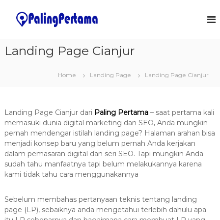
S
k
J
S
o
i
a
f
p
s
t
t
Landing Page Cianjur
a
w
o
a
P
c
r
e
Home
Landing Page
Landing Page Cianjur
o
e
m
&
n
I
t
b
T
e
u
S
Landing Page Cianjur dari
Paling Pertama
– saat pertama kali
n
a
o
memasuki dunia digital marketing dan SEO, Anda mungkin
t
l
t
pernah mendengar istilah landing page? Halaman arahan bisa
u
menjadi konsep baru yang belum pernah Anda kerjakan
a
t
dalam pemasaran digital dan seri SEO. Tapi mungkin Anda
n
i
sudah tahu manfaatnya tapi belum melakukannya karena
o
A
n
kami tidak tahu cara menggunakannya
p
s
l
Sebelum membahas pertanyaan teknis tentang landing
i
page (LP), sebaiknya anda mengetahui terlebih dahulu apa
k