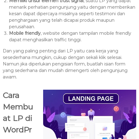
Memiliki unsur elemen trust signal
, suatu LP yang dapat
menarik perhatian pengunjung yaitu dengan memberikan
kesan dapat dipercaya misalnya seperti testimoni dan
penghargaan yang telah dicapai produk maupun
perusahaan.
Mobile friendly
, website dengan tampilan mobile friendly
dapat menghasilkan traffic tinggi.
Dan yang paling penting dari LP yaitu cara kerja yang
sesederhana mungkin, cukup dengan sekali klik selesai.
Namun jika diperlukan pengisian form, buatlah isian form
yang sederhana dan mudah dimengerti oleh pengunjung
awam.
Cara
Membu
at LP di
WordPr