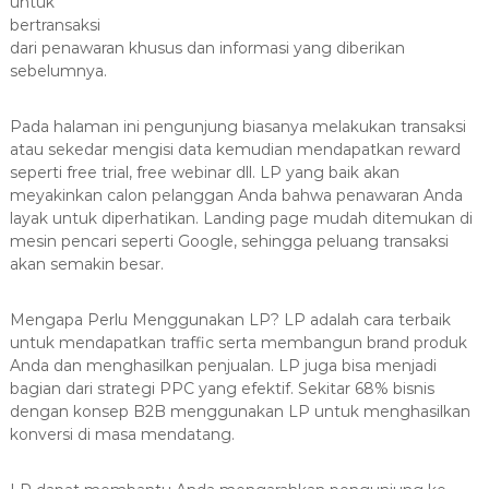
8
untuk
7
bertransaksi
dari penawaran khusus dan informasi yang diberikan
7
sebelumnya.
9
-
Pada halaman ini pengunjung biasanya melakukan transaksi
4
atau sekedar mengisi data kemudian mendapatkan reward
6
seperti free trial, free webinar dll. LP yang baik akan
4
meyakinkan calon pelanggan Anda bahwa penawaran Anda
6
layak untuk diperhatikan. Landing page mudah ditemukan di
mesin pencari seperti Google, sehingga peluang transaksi
akan semakin besar.
Mengapa Perlu Menggunakan LP? LP adalah cara terbaik
untuk mendapatkan traffic serta membangun brand produk
Anda dan menghasilkan penjualan. LP juga bisa menjadi
bagian dari strategi PPC yang efektif. Sekitar 68% bisnis
dengan konsep B2B menggunakan LP untuk menghasilkan
konversi di masa mendatang.