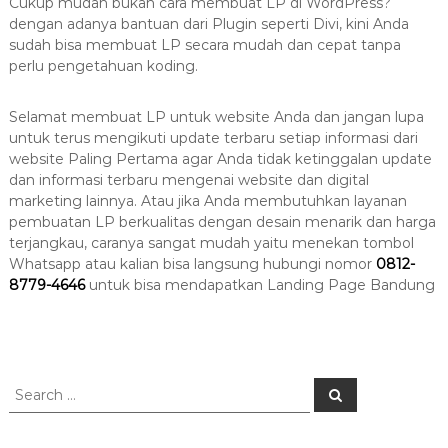
Cukup mudah bukan cara membuat LP di WordPress?
dengan adanya bantuan dari Plugin seperti Divi, kini Anda
sudah bisa membuat LP secara mudah dan cepat tanpa
perlu pengetahuan koding.
Selamat membuat LP untuk website Anda dan jangan lupa
untuk terus mengikuti update terbaru setiap informasi dari
website Paling Pertama agar Anda tidak ketinggalan update
dan informasi terbaru mengenai website dan digital
marketing lainnya. Atau jika Anda membutuhkan layanan
pembuatan LP berkualitas dengan desain menarik dan harga
terjangkau, caranya sangat mudah yaitu menekan tombol
Whatsapp atau kalian bisa langsung hubungi nomor
0812-
8779-4646
untuk bisa mendapatkan Landing Page Bandung
S
S
e
e
a
a
r
c