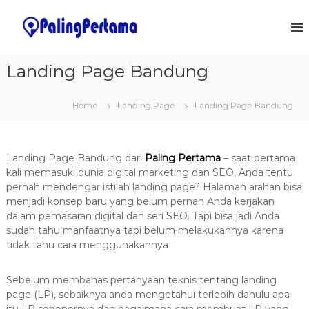
S
k
J
S
o
i
a
f
p
s
t
t
Landing Page Bandung
a
w
o
a
P
c
r
e
Home
Landing Page
Landing Page Bandung
o
e
m
&
n
I
t
b
T
e
u
S
Landing Page Bandung dari
Paling Pertama
– saat pertama
n
a
o
kali memasuki dunia digital marketing dan SEO, Anda tentu
t
l
t
pernah mendengar istilah landing page? Halaman arahan bisa
u
menjadi konsep baru yang belum pernah Anda kerjakan
a
t
dalam pemasaran digital dan seri SEO. Tapi bisa jadi Anda
n
i
sudah tahu manfaatnya tapi belum melakukannya karena
o
A
n
tidak tahu cara menggunakannya
p
s
l
Sebelum membahas pertanyaan teknis tentang landing
i
page (LP), sebaiknya anda mengetahui terlebih dahulu apa
k