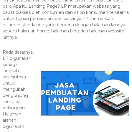
itu LP sebenernya dan bagaimana cara membuat LP yang
a
baik. Apa itu Landing Page? LP merupakan website yang
s
dapat diakses oleh konsumen dan calon konsumen terutama
i
untuk tujuan pemasaran, dan biasanya LP merupakan
halaman standalone yang berbeda dengan halaman lainnya
T
seperti halaman home, halaman blog dan halaman website
e
lainnya.
r
b
Pada dasarnya,
a
LP digunakan
i
sebagai
k
langkah
H
selanjutnya
u
untuk
b
mengubah
pengunjung
0
menjadi
8
pelanggan.
1
Halaman
2
arahan
-
digunakan