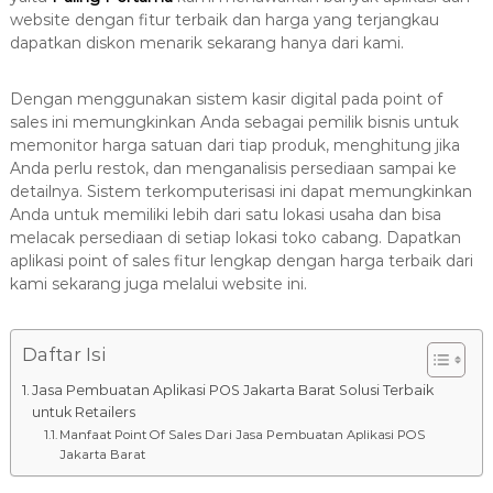
8
website dengan fitur terbaik dan harga yang terjangkau
7
dapatkan diskon menarik sekarang hanya dari kami.
7
9
Dengan menggunakan sistem kasir digital pada point of
-
sales ini memungkinkan Anda sebagai pemilik bisnis untuk
4
memonitor harga satuan dari tiap produk, menghitung jika
6
Anda perlu restok, dan menganalisis persediaan sampai ke
4
detailnya. Sistem terkomputerisasi ini dapat memungkinkan
6
Anda untuk memiliki lebih dari satu lokasi usaha dan bisa
melacak persediaan di setiap lokasi toko cabang. Dapatkan
aplikasi point of sales fitur lengkap dengan harga terbaik dari
kami sekarang juga melalui website ini.
Daftar Isi
Jasa Pembuatan Aplikasi POS Jakarta Barat Solusi Terbaik
untuk Retailers
Manfaat Point Of Sales Dari Jasa Pembuatan Aplikasi POS
Jakarta Barat