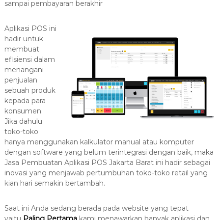
sampai pembayaran berakhir
a
s
Aplikasi POS ini
i
hadir untuk
T
membuat
e
efisiensi dalam
r
menangani
b
penjualan
a
sebuah produk
kepada para
i
konsumen.
k
Jika dahulu
H
toko-toko
u
hanya menggunakan kalkulator manual atau komputer
b
dengan software yang belum terintegrasi dengan baik, maka
0
Jasa Pembuatan Aplikasi POS Jakarta Barat ini hadir sebagai
8
inovasi yang menjawab pertumbuhan toko-toko retail yang
kian hari semakin bertambah.
1
2
-
Saat ini Anda sedang berada pada website yang tepat
yaitu
Paling Pertama
kami menawarkan banyak aplikasi dan