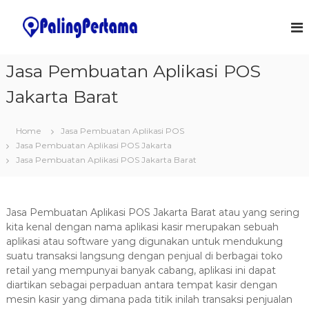
S
k
J
S
o
i
a
f
p
s
t
t
Jasa Pembuatan Aplikasi POS
a
w
o
a
P
Jakarta Barat
c
r
e
o
e
m
&
n
Home
Jasa Pembuatan Aplikasi POS
I
t
b
T
Jasa Pembuatan Aplikasi POS Jakarta
e
u
S
Jasa Pembuatan Aplikasi POS Jakarta Barat
n
a
o
t
l
t
u
a
t
Jasa Pembuatan Aplikasi POS Jakarta Barat atau yang sering
n
i
kita kenal dengan nama aplikasi kasir merupakan sebuah
o
A
aplikasi atau software yang digunakan untuk mendukung
n
p
suatu transaksi langsung dengan penjual di berbagai toko
s
l
retail yang mempunyai banyak cabang, aplikasi ini dapat
diartikan sebagai perpaduan antara tempat kasir dengan
i
mesin kasir yang dimana pada titik inilah transaksi penjualan
k