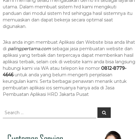
Kami memang selalu mengadakan demo ini sebagai layanan
utama. Dalam membuat sistem hrd kami mengikuti
panduan dari modul sistem hrd sehingga hasil sistemnya itu
memuaskan dan dapat bekerja secara optimal saat
digunakan.
Jika anda ingin membuat Aplikasi dan Website bisa anda lihat
di
palingpertama.com
sebagai jasa pembuatan website dan
aplikasi yang terbaik dan terpercaya dapat memberikan hasil
aplikasi terbaik, selain cek di website kami anda bisa langsung
hubungi kami via WA atau telepon ke nomor
0812-8779-
4646
untuk anda yang belum mengerti penjelasan
keungulan kami. Serta berbagai penawran menarik untuk
pembuatan aplikasi ios semuanya hanya ada di Jasa
Pembuatan Aplikasi HRD Jakarta Pusat
S
S
e
e
a
a
r
c
r
h
c