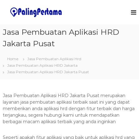
S
k
J
S
o
i
a
f
p
s
t
t
Jasa Pembuatan Aplikasi HRD
a
w
o
a
P
Jakarta Pusat
c
r
e
o
e
m
&
n
Home
Jasa Pembuatan Aplikasi Hrd
I
t
b
T
Jasa Pembuatan Aplikasi HRD Jakarta
e
u
S
Jasa Pembuatan Aplikasi HRD Jakarta Pusat
n
a
o
t
l
t
u
a
t
Jasa Pembuatan Aplikasi HRD Jakarta Pusat merupakan
n
i
layanan jasa pembuatan aplikasi terbaik saat ini yang dapat
o
A
memberikan anda aplikasi hrd dengan fitur terbaik dan harga
n
p
terjangkau, segera hubungi kami untuk mendapatkan
s
l
berbagai macam aplikasi terbaik yang anda inginkan
i
k
Seperti apakah fitur aplikasi yang baik untuk aplikasi hrd yang