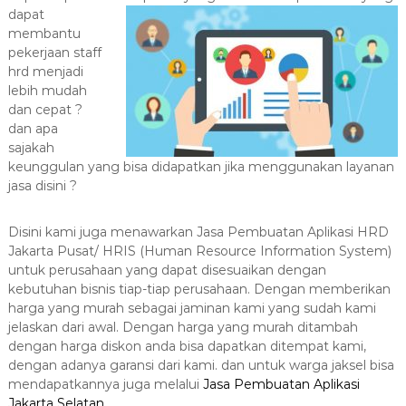
a
dapat
membantu
s
pekerjaan staff
i
hrd menjadi
T
lebih mudah
e
dan cepat ?
r
dan apa
b
sajakah
a
keunggulan yang bisa didapatkan jika menggunakan layanan
jasa disini ?
i
k
H
Disini kami juga menawarkan Jasa Pembuatan Aplikasi HRD
Jakarta Pusat/ HRIS (Human Resource Information System)
u
untuk perusahaan yang dapat disesuaikan dengan
b
kebutuhan bisnis tiap-tiap perusahaan. Dengan memberikan
0
harga yang murah sebagai jaminan kami yang sudah kami
8
jelaskan dari awal. Dengan harga yang murah ditambah
1
dengan harga diskon anda bisa dapatkan ditempat kami,
2
dengan adanya garansi dari kami. dan untuk warga jaksel bisa
-
mendapatkannya juga melalui
Jasa Pembuatan Aplikasi
Jakarta Selatan
.