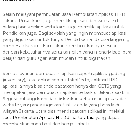
8
7
7
Selain melayani pembuatan Jasa Pembuatan Aplikasi HRD
Jakarta Pusat kami juga memiliki aplikasi dan website di
9
bidang bisnis online serta kami juga memiliki aplikasi untuk
-
Pendidikan juga. Bagi sekolah yang ingin membuat aplikasi
4
yang digunakan untuk fungsi Pendidikan anda bisa langsung
6
memesan kekami. Kami akan membuatkannya sesuai
4
dengan kebutuhannya serta tampilan yang menarik bagi para
6
pelajar dan guru agar lebih mudah untuk digunakan.
Semua layanan pembuatan aplikasi seperti aplikasi gudang
(inventory), toko online seperti TokoPedia, aplikasi HRD,
aplikasi lainnya bisa anda dapatkan hanya dari GETS yang
merupakan jasa pembuatan aplikasi terbaik di Jakarta saat ini.
Segera hubungi kami dan diskusikan kebutuhan aplikasi dan
website yang anda inginkan. Untuk anda yang berada di
wilayah Jakarta Utara bisa mendapatkan aplikasi ini melalui
Jasa Pembuatan Aplikasi HRD Jakarta Utara
yang dapat
memberikan anda hasil dan harga terbaik.