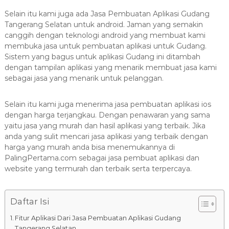
8
7
Selain itu kami juga ada Jasa Pembuatan Aplikasi Gudang
7
Tangerang Selatan untuk android. Jaman yang semakin
canggih dengan teknologi android yang membuat kami
9
membuka jasa untuk pembuatan aplikasi untuk Gudang.
-
Sistem yang bagus untuk aplikasi Gudang ini ditambah
4
dengan tampilan aplikasi yang menarik membuat jasa kami
6
sebagai jasa yang menarik untuk pelanggan.
4
6
Selain itu kami juga menerima jasa pembuatan aplikasi ios
dengan harga terjangkau. Dengan penawaran yang sama
yaitu jasa yang murah dan hasil aplikasi yang terbaik. Jika
anda yang sulit mencari jasa aplikasi yang terbaik dengan
harga yang murah anda bisa menemukannya di
PalingPertama.com sebagai jasa pembuat aplikasi dan
website yang termurah dan terbaik serta terpercaya.
Daftar Isi
Fitur Aplikasi Dari Jasa Pembuatan Aplikasi Gudang
Tangerang Selatan