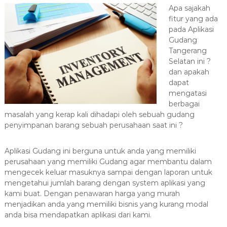
a
Apa sajakah
fitur yang ada
s
pada Aplikasi
i
Gudang
T
Tangerang
e
Selatan ini ?
r
dan apakah
b
dapat
a
mengatasi
berbagai
i
masalah yang kerap kali dihadapi oleh sebuah gudang
k
penyimpanan barang sebuah perusahaan saat ini ?
H
u
Aplikasi Gudang ini berguna untuk anda yang memiliki
b
perusahaan yang memiliki Gudang agar membantu dalam
0
mengecek keluar masuknya sampai dengan laporan untuk
8
mengetahui jumlah barang dengan system aplikasi yang
1
kami buat. Dengan penawaran harga yang murah
2
menjadikan anda yang memiliki bisnis yang kurang modal
-
anda bisa mendapatkan aplikasi dari kami.