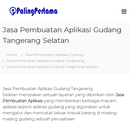
S
k
J
S
o
i
a
f
p
s
t
t
Jasa Pembuatan Aplikasi Gudang
a
w
o
a
P
Tangerang Selatan
c
r
e
o
e
m
&
n
Home
Jasa Pembuatan Aplikasi Gudang
I
t
b
T
Jasa Pembuatan Aplikasi Gudang Tangerang
e
u
S
Jasa Pembuatan Aplikasi Gudang Tangerang Selatan
n
a
o
t
l
t
u
a
t
Jasa Pembuatan Aplikasi Gudang Tangerang
n
i
Selatan merupakan sebuah layanan yang diberikan oleh
Jasa
o
A
Pembuatan Aplikasi
yang memberikan berbagai macam
n
p
aplikasi seperti aplikasi gudang yang digunakan untuk
s
l
mengatur dan mencatat keluar masuk barang di masing-
masing gudang sebuah perusahaan
i
k