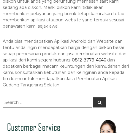
diskon untuk anda yang beruntung memesan saat kami
sedang ada diskon. Meski diskon kami tidak akan
memberikan pelayanan yang buruk tetapi kami akan tetap
memberikan aplikasi ataupun website yang terbaik sesusai
penawaran kami sejak awal.
Anda bisa mendapatkan Aplikasi Android dan Website dan
tentu anda ingin mendapatkan harga dengan diskon besar
setiap pemesanan produk dan jasa pembuatan website dan
aplikasi dari kami segera hubungi
0812-8779-4646
dan
dapatkan berbagai macam keuntungan dan kemudahan dari
kami, konsultasikan kebutuhan dan keinginan anda kepada
tim kami untuk mendapatkan Jasa Pembuatan Aplikasi
Gudang Tangerang Selatan
S
S
e
e
a
a
r
c
r
h
c
h