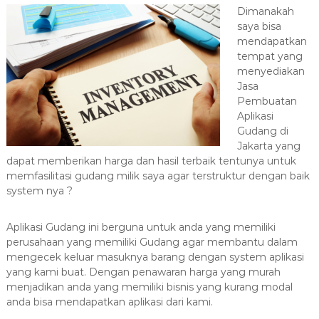
a
Dimanakah
saya bisa
s
mendapatkan
i
tempat yang
T
menyediakan
e
Jasa
r
Pembuatan
b
Aplikasi
a
Gudang di
Jakarta yang
i
dapat memberikan harga dan hasil terbaik tentunya untuk
k
memfasilitasi gudang milik saya agar terstruktur dengan baik
H
system nya ?
u
b
Aplikasi Gudang ini berguna untuk anda yang memiliki
0
perusahaan yang memiliki Gudang agar membantu dalam
8
mengecek keluar masuknya barang dengan system aplikasi
1
yang kami buat. Dengan penawaran harga yang murah
2
menjadikan anda yang memiliki bisnis yang kurang modal
-
anda bisa mendapatkan aplikasi dari kami.