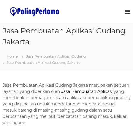
S
k
J
S
o
i
a
f
p
s
t
t
Jasa Pembuatan Aplikasi Gudang
a
w
o
a
P
Jakarta
c
r
e
o
e
m
&
n
Home
Jasa Pembuatan Aplikasi Gudang
I
t
b
T
Jasa Pembuatan Aplikasi Gudang Jakarta
e
u
S
n
a
o
t
l
t
u
Jasa Pembuatan Aplikasi Gudang Jakarta merupakan sebuah
a
t
layanan yang diberikan oleh
Jasa Pembuatan Aplikasi
yang
n
i
memberikan berbagai macam aplikasi seperti aplikasi gudang
o
A
yang digunakan untuk mengatur dan mencatat keluar
n
p
masuk barang di masing-masing gudang dalam satu
s
l
perusahaan yang meliputi pencatatan barang masuk, keluar,
dan laporan
i
k