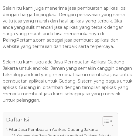
8
7
Selain itu kami juga menerima jasa pembuatan aplikasi ios
7
dengan harga terjangkau. Dengan penawaran yang sama
yaitu jasa yang murah dan hasil aplikasi yang terbaik. Jika
9
anda yang sulit mencari jasa aplikasi yang terbaik dengan
-
harga yang murah anda bisa menemukannya di
4
PalingPertama.com sebagai jasa pembuat aplikasi dan
6
website yang termurah dan terbaik serta terpercaya.
4
6
Selain itu kami juga ada Jasa Pembuatan Aplikasi Gudang
Jakarta untuk android. Jaman yang semakin canggih dengan
teknologi android yang membuat kami membuka jasa untuk
pembuatan aplikasi untuk Gudang. Sistem yang bagus untuk
aplikasi Gudang ini ditambah dengan tampilan aplikasi yang
menarik membuat jasa kami sebagai jasa yang menarik
untuk pelanggan.
Daftar Isi
Fitur Jasa Pembuatan Aplikasi Gudang Jakarta
Keunggulan Jasa Pembuatan Aplikasi Gudang Jakarta