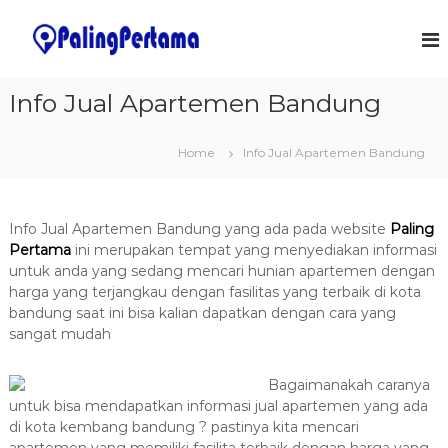
S
k
J
S
o
i
a
f
p
s
t
t
Info Jual Apartemen Bandung
a
w
o
a
P
c
r
e
Home
Info Jual Apartemen Bandung
o
e
m
&
n
I
t
b
T
e
u
S
Info Jual Apartemen Bandung yang ada pada website
Paling
n
a
o
Pertama
ini merupakan tempat yang menyediakan informasi
t
l
t
untuk anda yang sedang mencari hunian apartemen dengan
u
harga yang terjangkau dengan fasilitas yang terbaik di kota
a
t
bandung saat ini bisa kalian dapatkan dengan cara yang
n
i
sangat mudah
o
A
n
p
s
Bagaimanakah caranya
l
untuk bisa mendapatkan informasi jual apartemen yang ada
i
di kota kembang bandung ? pastinya kita mencari
k