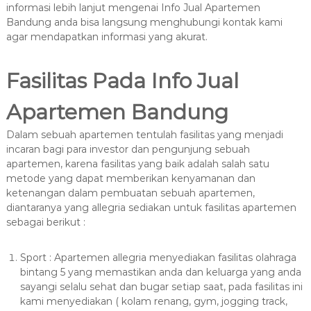
8
informasi lebih lanjut mengenai Info Jual Apartemen
7
Bandung anda bisa langsung menghubungi kontak kami
7
agar mendapatkan informasi yang akurat.
9
-
Fasilitas Pada Info Jual
4
6
Apartemen Bandung
4
6
Dalam sebuah apartemen tentulah fasilitas yang menjadi
incaran bagi para investor dan pengunjung sebuah
apartemen, karena fasilitas yang baik adalah salah satu
metode yang dapat memberikan kenyamanan dan
ketenangan dalam pembuatan sebuah apartemen,
diantaranya yang allegria sediakan untuk fasilitas apartemen
sebagai berikut :
Sport : Apartemen allegria menyediakan fasilitas olahraga
bintang 5 yang memastikan anda dan keluarga yang anda
sayangi selalu sehat dan bugar setiap saat, pada fasilitas ini
kami menyediakan ( kolam renang, gym, jogging track,