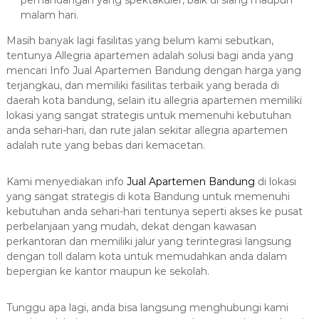
pemandangan yang spektakuler, baik di siang maupun
malam hari.
Masih banyak lagi fasilitas yang belum kami sebutkan,
tentunya Allegria apartemen adalah solusi bagi anda yang
mencari Info Jual Apartemen Bandung dengan harga yang
terjangkau, dan memiliki fasilitas terbaik yang berada di
daerah kota bandung, selain itu allegria apartemen memiliki
lokasi yang sangat strategis untuk memenuhi kebutuhan
anda sehari-hari, dan rute jalan sekitar allegria apartemen
adalah rute yang bebas dari kemacetan.
Kami menyediakan info
Jual Apartemen Bandung
di lokasi
yang sangat strategis di kota Bandung untuk memenuhi
kebutuhan anda sehari-hari tentunya seperti akses ke pusat
perbelanjaan yang mudah, dekat dengan kawasan
perkantoran dan memiliki jalur yang terintegrasi langsung
dengan toll dalam kota untuk memudahkan anda dalam
bepergian ke kantor maupun ke sekolah.
Tunggu apa lagi, anda bisa langsung menghubungi kami