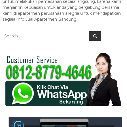
untuk melakukan pemesanan secara langsung, karena kami
menjamin kepuasan untuk anda yang bergabung bersama
kami di apartemen perusahaan allegria untuk mendapatkan
segala Info Jual Apartemen Bandung
S
S
e
e
a
a
r
c
r
h
c
h
f
o
r
: