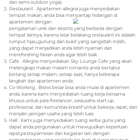
dan semi-outdoor yoga).
Restaurant : Apartemen allegria juga menyediakan
tempat makan, anda bisa menyantap hidangan di
apartemen dengan
pengalaman unik dan eksotis yang berbeda dengan
tempat lainnya, karena latar belakang restaurant ini adalah
rumput hijau,gunung dan bukit yang sangatlah indah,
yang dapat menjadikan anda lebih nyaman dan
merefreshing fikiran anda agar lebih baik.
Cafe : Allegria menyediakan Sky Lounge Cafe yang akan
melengkapi makan malam romantis anda bertabur
bintang setiap malam, setiap saat, hanya beberapa
langkah dari apartemen anda.
Co-Working : Bisnis besar bisa anda mulai di apartemen
anda, karena kami menyediakan ruang kerja bersama
khusus untuk para freelancer, wirausaha start-up,
profesional, dan komunitas kreatif untuk bekerja, rapat, dan
menjalin jaringan usaha yang lebih luas.
Hall : Kami juga menyediakan ruang serba guna yang
dapat anda pergunakan untuk mewujudkan keperluan
rapat,pesta,pameran dan kegiatan lain dengan