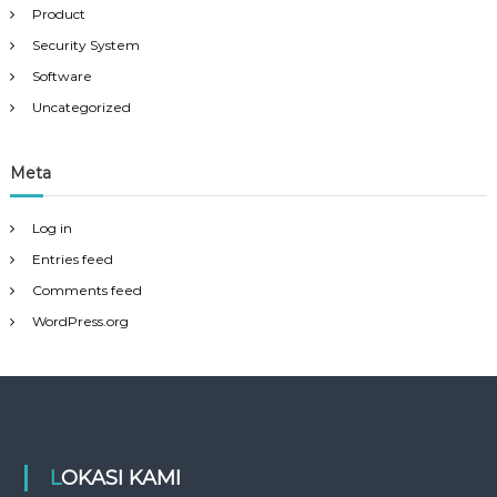
Product
Security System
Software
Uncategorized
Meta
Log in
Entries feed
Comments feed
WordPress.org
LOKASI KAMI