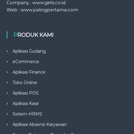
Company : www.gets.co.id
Web : www.palingpertama.com
PRODUK KAMI
Aplikasi Gudang
eCommerce
Aplikasi Finance
Toko Online
Aplikasi POS
Aplikasi Kasir
Sistem HRMS
Aplikasi Absensi Karyawan