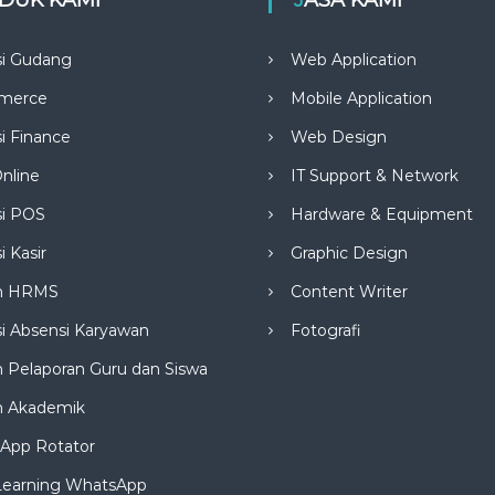
si Gudang
Web Application
merce
Mobile Application
si Finance
Web Design
nline
IT Support & Network
si POS
Hardware & Equipment
i Kasir
Graphic Design
m HRMS
Content Writer
si Absensi Karyawan
Fotografi
 Pelaporan Guru dan Siswa
m Akademik
App Rotator
Learning WhatsApp