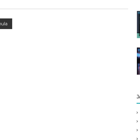
mula
J