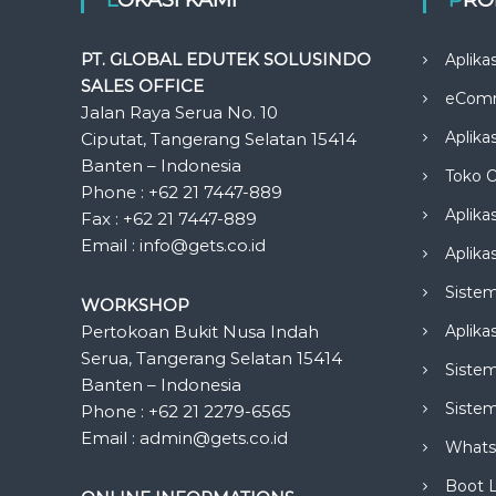
PT. GLOBAL EDUTEK SOLUSINDO
Aplika
SALES OFFICE
eCom
Jalan Raya Serua No. 10
Aplika
Ciputat, Tangerang Selatan 15414
Banten – Indonesia
Toko O
Phone : +62 21 7447-889
Aplika
Fax : +62 21 7447-889
Email : info@gets.co.id
Aplikas
Siste
WORKSHOP
Pertokoan Bukit Nusa Indah
Aplika
Serua, Tangerang Selatan 15414
Sistem
Banten – Indonesia
Siste
Phone : +62 21 2279-6565
Email : admin@gets.co.id
Whats
Boot 