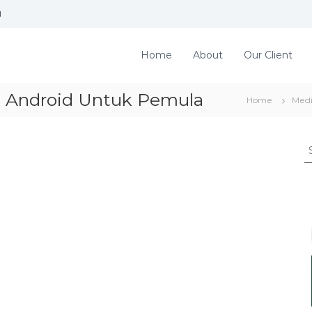
d
Home
About
Our Client
 Android Untuk Pemula
Home
Med
S
e
a
r
c
h
f
o
r
: