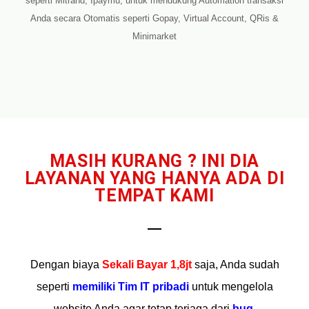
seperti Mitrand, Ipaymu, untuk mendukung Automation transaksi
Anda secara Otomatis seperti Gopay, Virtual Account, QRis &
Minimarket
MASIH KURANG ? INI DIA
LAYANAN YANG HANYA ADA DI
TEMPAT KAMI
Dengan biaya
Sekali Bayar 1,8jt
saja
, Anda sudah
seperti
memiliki Tim IT pribadi
untuk mengelola
website Anda agar tetap terjaga dari
bug,